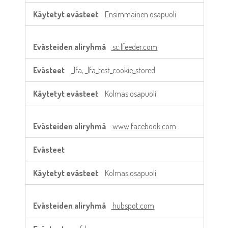
Ensimmäinen osapuoli
sc.lfeeder.com
_lfa, _lfa_test_cookie_stored
Kolmas osapuoli
www.facebook.com
Kolmas osapuoli
hubspot.com