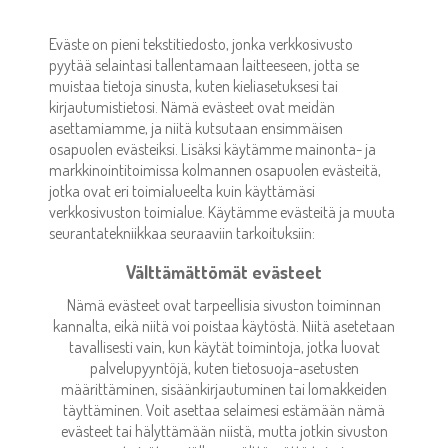
Eväste on pieni tekstitiedosto, jonka verkkosivusto
pyytää selaintasi tallentamaan laitteeseen, jotta se
muistaa tietoja sinusta, kuten kieliasetuksesi tai
kirjautumistietosi. Nämä evästeet ovat meidän
asettamiamme, ja niitä kutsutaan ensimmäisen
osapuolen evästeiksi. Lisäksi käytämme mainonta- ja
markkinointitoimissa kolmannen osapuolen evästeitä,
jotka ovat eri toimialueelta kuin käyttämäsi
verkkosivuston toimialue. Käytämme evästeitä ja muuta
seurantatekniikkaa seuraaviin tarkoituksiin:
Välttämättömät evästeet
Nämä evästeet ovat tarpeellisia sivuston toiminnan
kannalta, eikä niitä voi poistaa käytöstä. Niitä asetetaan
tavallisesti vain, kun käytät toimintoja, jotka luovat
palvelupyyntöjä, kuten tietosuoja-asetusten
määrittäminen, sisäänkirjautuminen tai lomakkeiden
täyttäminen. Voit asettaa selaimesi estämään nämä
evästeet tai hälyttämään niistä, mutta jotkin sivuston