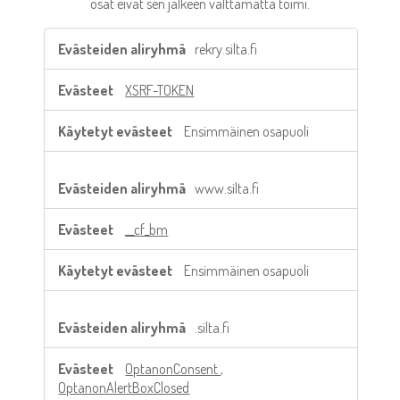
osat eivät sen jälkeen välttämättä toimi.
Välttämättömät
rekry.silta.fi
evästeet
XSRF-TOKEN
Ensimmäinen osapuoli
www.silta.fi
__cf_bm
Ensimmäinen osapuoli
.silta.fi
OptanonConsent
,
OptanonAlertBoxClosed