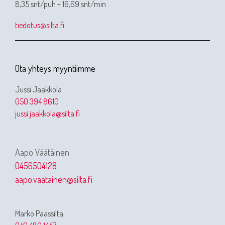
8,35 snt/puh + 16,69 snt/min
tiedotus@silta.fi
Ota yhteys myyntiimme
Jussi Jaakkola
050 394 8610
jussi.jaakkola@silta.fi
Aapo Väätäinen
0456504128
aapo.vaatainen@silta.fi
Marko Paassilta