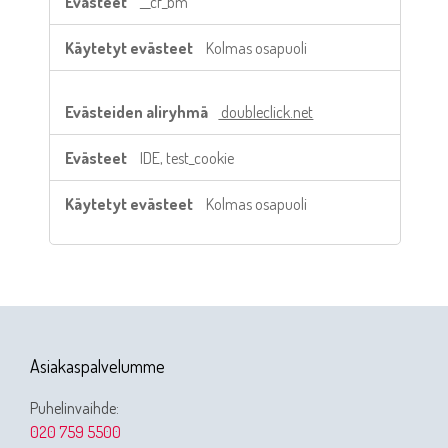
__cf_bm
Kolmas osapuoli
doubleclick.net
IDE, test_cookie
Kolmas osapuoli
Asiakaspalvelumme
Puhelinvaihde:
020 759 5500