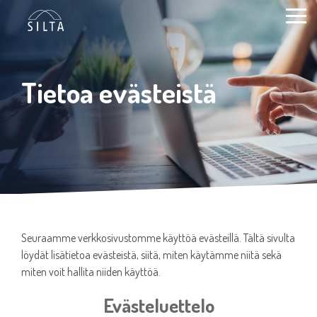
Siirry
sivun
Togg
sisältöön.
Men
Tietoa evästeistä
Seuraamme verkkosivustomme käyttöä evästeillä. Tältä sivulta
löydät lisätietoa evästeistä, siitä, miten käytämme niitä sekä
miten voit hallita niiden käyttöä.
Evästeluettelo