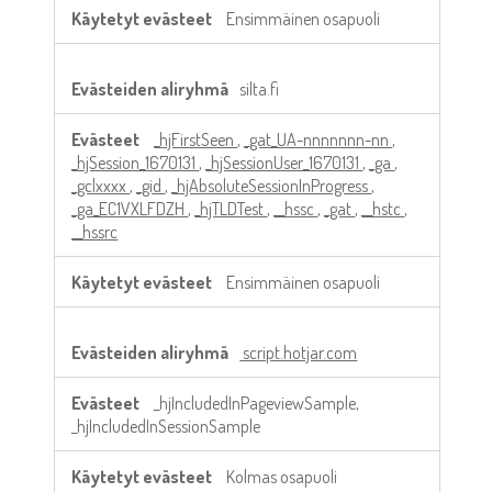
Ensimmäinen osapuoli
silta.fi
_hjFirstSeen
,
_gat_UA-nnnnnnn-nn
,
_hjSession_1670131
,
_hjSessionUser_1670131
,
_ga
,
_gclxxxx
,
_gid
,
_hjAbsoluteSessionInProgress
,
_ga_EC1VXLFDZH
,
_hjTLDTest
,
__hssc
,
_gat
,
__hstc
,
__hssrc
Ensimmäinen osapuoli
script.hotjar.com
_hjIncludedInPageviewSample,
_hjIncludedInSessionSample
Kolmas osapuoli