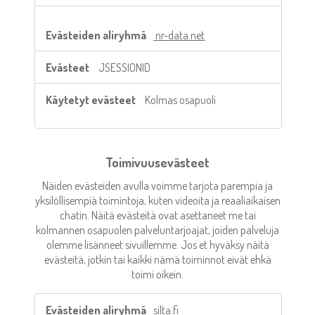
nr-data.net
JSESSIONID
Kolmas osapuoli
Toimivuusevästeet
Näiden evästeiden avulla voimme tarjota parempia ja
yksilöllisempiä toimintoja, kuten videoita ja reaaliaikaisen
chatin. Näitä evästeitä ovat asettaneet me tai
kolmannen osapuolen palveluntarjoajat, joiden palveluja
olemme lisänneet sivuillemme. Jos et hyväksy näitä
evästeitä, jotkin tai kaikki nämä toiminnot eivät ehkä
toimi oikein.
Toimivuusevästeet
silta.fi