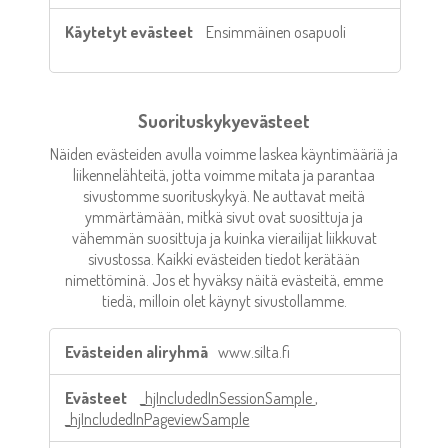
Ensimmäinen osapuoli
Suorituskykyevästeet
Näiden evästeiden avulla voimme laskea käyntimääriä ja
liikennelähteitä, jotta voimme mitata ja parantaa
sivustomme suorituskykyä. Ne auttavat meitä
ymmärtämään, mitkä sivut ovat suosittuja ja
vähemmän suosittuja ja kuinka vierailijat liikkuvat
sivustossa. Kaikki evästeiden tiedot kerätään
nimettöminä. Jos et hyväksy näitä evästeitä, emme
tiedä, milloin olet käynyt sivustollamme.
Suorituskykyevästeet
www.silta.fi
_hjIncludedInSessionSample
,
_hjIncludedInPageviewSample