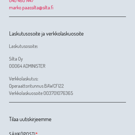
040 480 1447
marko.paassilta@silta.fi
Laskutusosoite ja verkkolaskuosoite
Laskutusosoite
:
Silta Oy
00064 ADMINISTER
Verkkolaskutus
:
Operaattoritunnus BAWCFI22
Verkkolaskuosoite 003701076365
Tilaa uutiskirjeemme
SÄHKÖPOSTI
*