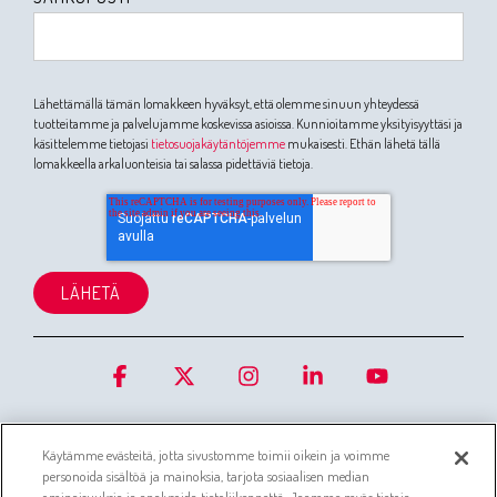
Lähettämällä tämän lomakkeen hyväksyt, että olemme sinuun yhteydessä
tuotteitamme ja palvelujamme koskevissa asioissa. Kunnioitamme yksityisyyttäsi ja
käsittelemme tietojasi
tietosuojakäytäntöjemme
mukaisesti. Ethän lähetä tällä
lomakkeella arkaluonteisia tai salassa pidettäviä tietoja.
Facebook
X
Instagram
Linkedin
YouTube
Käytämme evästeitä, jotta sivustomme toimii oikein ja voimme
personoida sisältöä ja mainoksia, tarjota sosiaalisen median