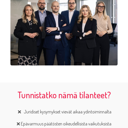
Tunnistatko nämä tilanteet?
❌
Juridiset kysymykset vievät aikaa ydintoiminnalta
❌ Epävarmuus päätösten oikeudellisista vaikutuksista