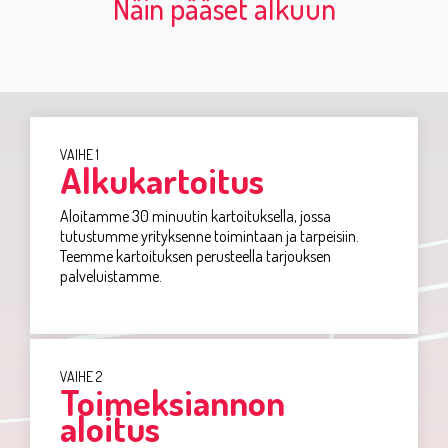
Näin pääset alkuun
VAIHE 1
Alkukartoitus
Aloitamme
30
minuutin
kartoituksella
,
jossa
tutustumme
yrityksenne
toimintaan
ja
tarpeisiin
.
Teemme kartoituksen perusteella tarjouksen
palveluistamme.
VAIHE 2
Toimeksiannon
aloitus