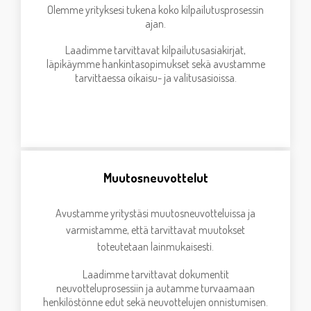
Olemme yrityksesi tukena koko kilpailutusprosessin
ajan
.
Laadimme tarvittavat kilpailutusasiakirjat,
läpikäymme hankintasopimukset sekä avustamme
tarvittaessa oikaisu- ja valitusasioissa.
Muutosneuvottelut
Avustamme yritystäsi muutosneuvotteluissa ja
varmistamme, että tarvittavat muutokset
toteutetaan lainmukaisesti.
Laadimme tarvittavat dokumentit
neuvotteluprosessiin ja autamme turvaamaan
henkilöstönne edut sekä neuvottelujen onnistumisen.