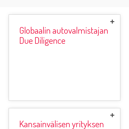
Globaalin autovalmistajan
Avustimme globaalisti yli 200 miljardin
Due Diligence
liikevaihdolla toimivaa autonvalmistaja
yhteenliittymää startup sijoituksessa
Suomessa, jossa sijoituskohteen hintamääritys
Due
oli 25 miljoonaa euroa. Tekemämme
Diligence löydökset vaikuttivat oleellisesti
kohdeyrityksen valuaatioon.
Kansainvälisen yrityksen