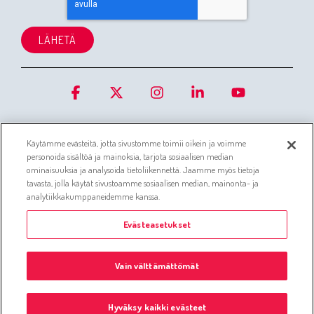
Facebook
X
Instagram
Linkedin
YouTube
Käytämme evästeitä, jotta sivustomme toimii oikein ja voimme
personoida sisältöä ja mainoksia, tarjota sosiaalisen median
ominaisuuksia ja analysoida tietoliikennettä. Jaamme myös tietoja
tavasta, jolla käytät sivustoamme sosiaalisen median, mainonta- ja
Evästetiedot
Asiakaspalvelujärjestelmän tietosuojaseloste
analytiikkakumppaneidemme kanssa.
Simo tietosuojaseloste
Whistleblowing-ilmoituskanava
Evästeasetukset
Administer-konsernin yhtiölistaus
Tietosuojaselosteet
Vain välttämättömät
© 2026 © Silta Oy -
Evästeasetukset
Hyväksy kaikki evästeet