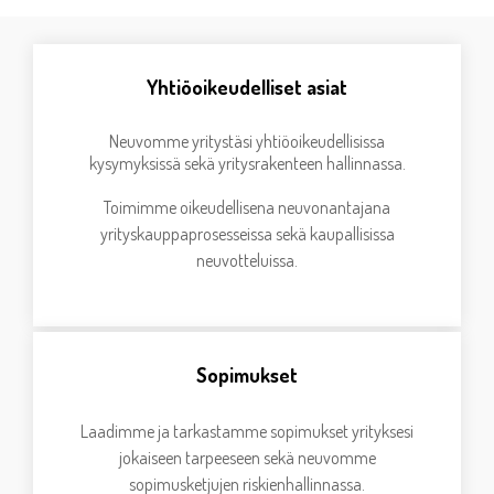
Yhtiöoikeudelliset asiat
Neuvomme yritystäsi yhtiöoikeudellisissa
kysymyksissä sekä yritysrakenteen hallinnassa
.
Toimimme oikeudellisena neuvonantajana
yrityskauppaprosesseissa sekä kaupallisissa
neuvotteluissa.
Sopimukset
Laadimme ja tarkastamme sopimukset yrityksesi
jokaiseen tarpeeseen sekä neuvomme
sopimusketjujen riskienhallinnassa.