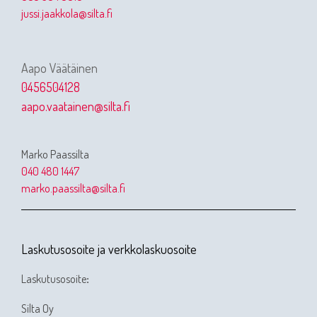
jussi.jaakkola@silta.fi
Aapo Väätäinen
0456504128
aapo.vaatainen@silta.fi
Marko Paassilta
040 480 1447
marko.paassilta@silta.fi
Laskutusosoite ja verkkolaskuosoite
Laskutusosoite
:
Silta Oy