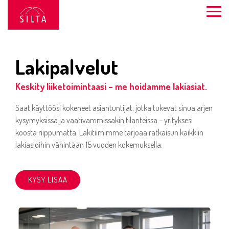
Siirry
sivun
Togg
sisältöön.
Men
Lakipalvelut
Keskity liiketoimintaasi – me hoidamme lakiasiat.
Saat käyttöösi kokeneet asiantuntijat, jotka tukevat sinua arjen
kysymyksissä ja vaativammissakin tilanteissa – yrityksesi
koosta riippumatta. Lakitiimimme tarjoaa ratkaisun kaikkiin
lakiasioihin vähintään 15 vuoden kokemuksella.
KYSY LISÄÄ