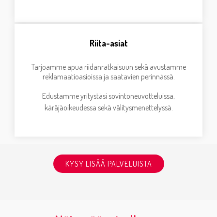
Riita-asiat
Tarjoamme apua riidanratkaisuun sekä avustamme
reklamaatioasioissa ja saatavien perinnässä.
Edustamme yritystäsi sovintoneuvotteluissa,
käräjäoikeudessa sekä välitysmenettelyssä.
KYSY LISÄÄ PALVELUISTA