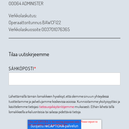
00064 ADMINISTER
Verkkolaskutus
:
Operaattoritunnus BAWCFI22
Verkkolaskuosoite 003701076365
Tilaa uutiskirjeemme
SÄHKÖPOSTI
*
Lähettämällä tämän lomakkeen hyväksyt, että olemme sinuun yhteydessä
tuotteitamme ja palvelujamme koskevissa asioissa. Kunnioitamme yksityisyyttäsi ja
käsittelemme tietojasi
tietosuojakäytäntöjemme
mukaisesti. Ethän lähetä tällä
lomakkeella arkaluonteisia tai salassa pidettäviä tietoja.