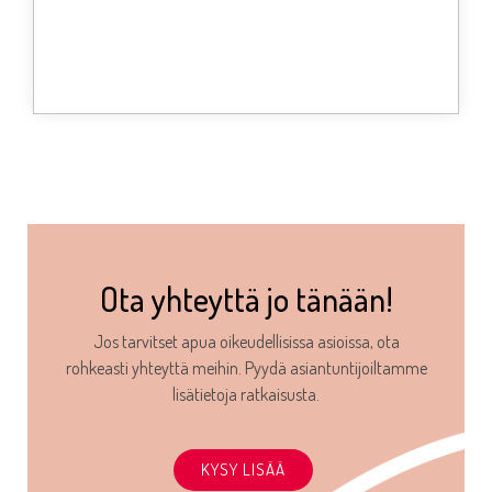
rakenne yksinkertaistui ja hallinnointi sekä helpottui
että halpeni merkittävästi.
Ota yhteyttä jo tänään!
Jos tarvitset apua oikeudellisissa asioissa, ota
rohkeasti yhteyttä meihin.
Pyydä asiantuntijoiltamme
lisätietoja ratkaisusta.
KYSY LISÄÄ