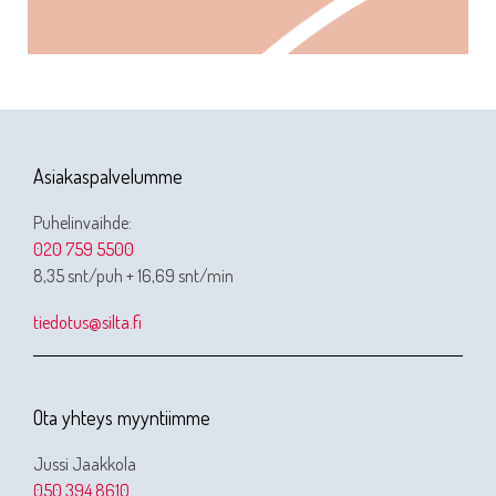
Asiakaspalvelumme
Puhelinvaihde:
020 759 5500
8,35 snt/puh + 16,69 snt/min
tiedotus@silta.fi
Ota yhteys myyntiimme
Jussi Jaakkola
050 394 8610