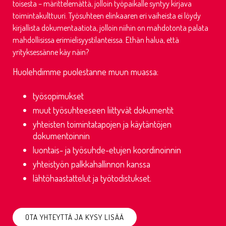
toisesta – märittelemättä, jolloin työpaikalle syntyy kirjava
toimintakulttuuri. Työsuhteen elinkaaren eri vaiheista ei löydy
kirjallista dokumentaatiota, jolloin niihin on mahdotonta palata
mahdollisissa erimielisyystilanteissa. Ethän halua, että
yrityksessänne käy näin?
Huolehdimme puolestanne muun muassa:
työsopimukset
muut työsuhteeseen liittyvät dokumentit
yhteisten toimintatapojen ja käytäntöjen
dokumentoinnin
luontais- ja työsuhde-etujen koordinoinnin
yhteistyön palkkahallinnon kanssa
lähtöhaastattelut ja työtodistukset.
OTA YHTEYTTÄ JA KYSY LISÄÄ