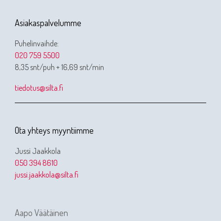
Asiakaspalvelumme
Puhelinvaihde:
020 759 5500
8,35 snt/puh + 16,69 snt/min
tiedotus@silta.fi
Ota yhteys myyntiimme
Jussi Jaakkola
050 394 8610
jussi.jaakkola@silta.fi
Aapo Väätäinen