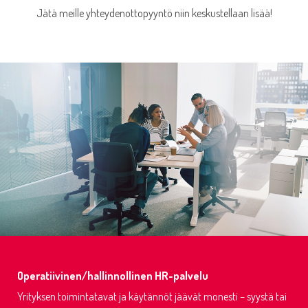
Jätä meille yhteydenottopyyntö niin keskustellaan lisää!
Operatiivinen/hallinnollinen HR-palvelu
Yrityksen toimintatavat ja käytännöt jäävät monesti – syystä tai