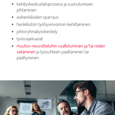
kehityskeskusteluprosessi ja suoriutumisen
johtaminen
esihenkilöiden sparraus
henkilöstön työhyvinvoinnin kehittäminen
johtoryhmätyöskentely
työsuojeluasiat
muutos-neuvotteluihin osallistuminen ja/tai niiden
vetäminen
ja työsuhteen päättäminen tai
päättyminen.