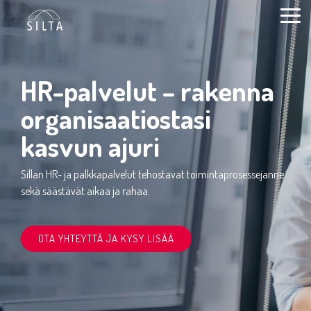
Siirry
sivun
Togg
sisältöön.
Men
HR-palvelut – rakenna
organisaatiostasi
kasvun ajuri
Sillan HR- ja palkkapalvelut tehostavat toimintaprosessejanne
sekä säästävät aikaa ja rahaa.
OTA YHTEYTTÄ JA KYSY LISÄÄ