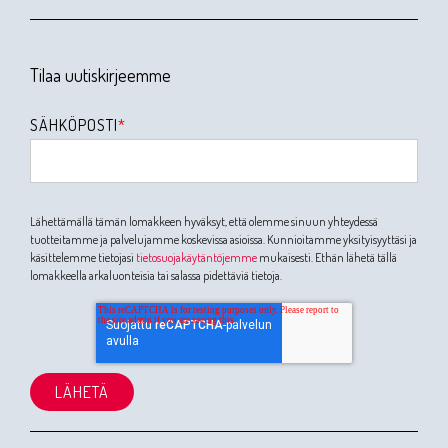
Tilaa uutiskirjeemme
SÄHKÖPOSTI
*
Lähettämällä tämän lomakkeen hyväksyt, että olemme sinuun yhteydessä
tuotteitamme ja palvelujamme koskevissa asioissa. Kunnioitamme yksityisyyttäsi ja
käsittelemme tietojasi
tietosuojakäytäntöjemme
mukaisesti. Ethän lähetä tällä
lomakkeella arkaluonteisia tai salassa pidettäviä tietoja.