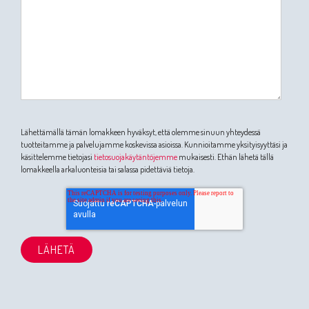
Lähettämällä tämän lomakkeen hyväksyt, että olemme sinuun yhteydessä
tuotteitamme ja palvelujamme koskevissa asioissa. Kunnioitamme yksityisyyttäsi ja
käsittelemme tietojasi
tietosuojakäytäntöjemme
mukaisesti. Ethän lähetä tällä
lomakkeella arkaluonteisia tai salassa pidettäviä tietoja.