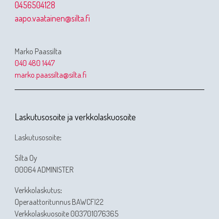
0456504128
aapo.vaatainen@silta.fi
Marko Paassilta
040 480 1447
marko.paassilta@silta.fi
Laskutusosoite ja verkkolaskuosoite
Laskutusosoite
:
Silta Oy
00064 ADMINISTER
Verkkolaskutus
:
Operaattoritunnus BAWCFI22
Verkkolaskuosoite 003701076365