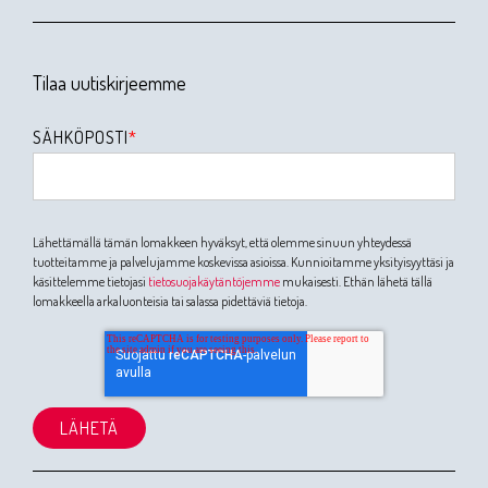
Tilaa uutiskirjeemme
SÄHKÖPOSTI
*
Lähettämällä tämän lomakkeen hyväksyt, että olemme sinuun yhteydessä
tuotteitamme ja palvelujamme koskevissa asioissa. Kunnioitamme yksityisyyttäsi ja
käsittelemme tietojasi
tietosuojakäytäntöjemme
mukaisesti. Ethän lähetä tällä
lomakkeella arkaluonteisia tai salassa pidettäviä tietoja.