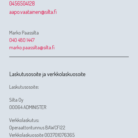
0456504128
aapo.vaatainen@silta.fi
Marko Paassilta
040 480 1447
marko.paassilta@silta.fi
Laskutusosoite ja verkkolaskuosoite
Laskutusosoite
:
Silta Oy
00064 ADMINISTER
Verkkolaskutus
:
Operaattoritunnus BAWCFI22
Verkkolaskuosoite 003701076365