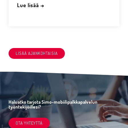
Lue lisää →
LISÄÄ AJANKOHTAISIA
Haluatko tarjota Simo-mobiilipalkkapalvelun
työntekijöillesi?
OTA YHTEYTTÄ