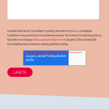
Lähettämällä tämän lomakkeen hyväksyt, että olemme sinuun yhteydessä
tuotteitamme ja palvelujamme koskevissa asioissa. Kunnioitamme yksityisyyttäsi ja
käsittelemme tietojasi
tietosuojakäytäntöjemme
mukaisesti. Ethän lähetä tällä
lomakkeella arkaluonteisia tai salassa pidettäviä tietoja.