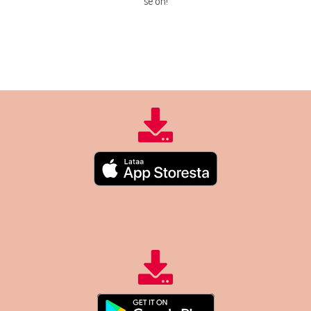
se on!