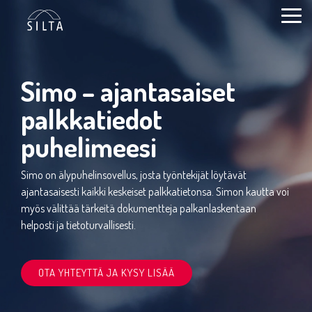
Siirry
sivun
Togg
sisältöön.
Men
Simo – ajantasaiset
palkkatiedot
puhelimeesi
Simo on älypuhelinsovellus, josta työntekijät löytävät
ajantasaisesti kaikki keskeiset palkkatietonsa. Simon kautta voi
myös välittää tärkeitä dokumentteja palkanlaskentaan
helposti ja tietoturvallisesti.
OTA YHTEYTTÄ JA KYSY LISÄÄ