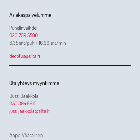
Asiakaspalvelumme
Puhelinvaihde:
020 759 5500
8,35 snt/puh + 16,69 snt/min
tiedotus@silta.fi
Ota yhteys myyntiimme
Jussi Jaakkola
050 394 8610
jussi.jaakkola@silta.fi
Aapo Väätäinen