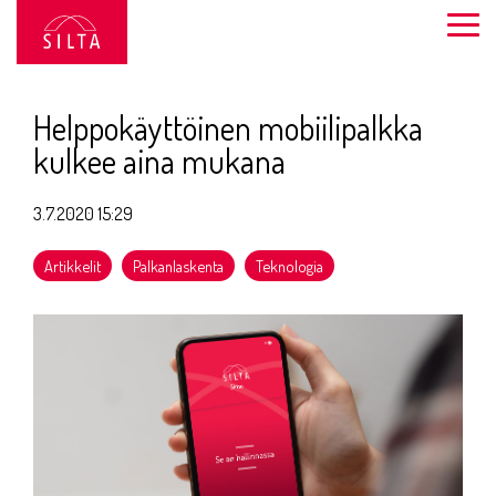
Siirry
sivun
Togg
sisältöön.
Men
Helppokäyttöinen mobiilipalkka
kulkee aina mukana
3.7.2020 15:29
Artikkelit
Palkanlaskenta
Teknologia