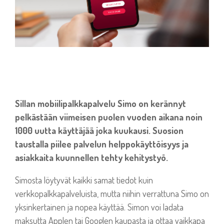
Sillan mobiilipalkkapalvelu Simo on kerännyt
pelkästään viimeisen puolen vuoden aikana noin
1000 uutta käyttäjää joka kuukausi. Suosion
taustalla piilee palvelun helppokäyttöisyys ja
asiakkaita kuunnellen tehty kehitystyö.
Simosta löytyvät kaikki samat tiedot kuin
verkkopalkkapalveluista, mutta niihin verrattuna Simo on
yksinkertainen ja nopea käyttää.
Simon voi ladata
maksutta Applen tai Googlen kaupasta ja ottaa vaikkapa