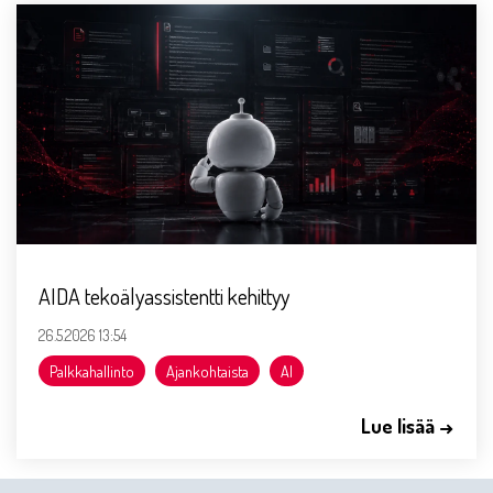
AIDA tekoälyassistentti kehittyy
26.5.2026 13:54
Palkkahallinto
Ajankohtaista
AI
Lue lisää →