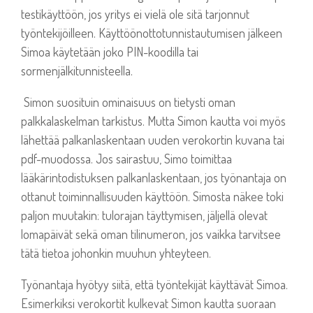
testikäyttöön, jos yritys ei vielä ole sitä tarjonnut
työntekijöilleen. Käyttöönottotunnistautumisen jälkeen
Simoa käytetään joko PIN-koodilla tai
sormenjälkitunnisteella.
Simon suosituin ominaisuus on tietysti oman
palkkalaskelman tarkistus. Mutta Simon kautta voi myös
lähettää palkanlaskentaan uuden verokortin kuvana tai
pdf-muodossa. Jos sairastuu, Simo toimittaa
lääkärintodistuksen palkanlaskentaan, jos työnantaja on
ottanut toiminnallisuuden käyttöön.
Simosta näkee toki
paljon muutakin: tulorajan täyttymisen, jäljellä olevat
lomapäivät sekä oman tilinumeron, jos vaikka tarvitsee
tätä tietoa johonkin muuhun yhteyteen.
Työnantaja hyötyy siitä, että työntekijät käyttävät Simoa.
Esimerkiksi verokortit kulkevat Simon kautta suoraan