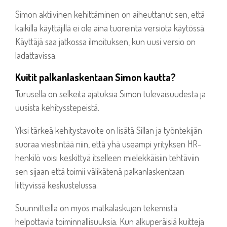
Simon aktiivinen kehittäminen on aiheuttanut sen, että
kaikilla käyttäjillä ei ole aina tuoreinta versiota käytössä.
K
äyttäjä saa jatkossa ilmoituksen, kun uusi versio on
ladattavissa.
Kuitit palkanlaskentaan Simon kautta?
Turusella on selkeitä ajatuksia Simon tulevaisuudesta ja
uusista kehitysstepeistä.
Yksi tärkeä kehitystavoite on lisätä Sillan ja työntekijän
suoraa viestintää niin, että yhä useampi yrityksen HR-
henkilö voisi keskittyä itselleen mielekkäisiin tehtäviin
sen sijaan että toimii välikätenä palkanlaskentaan
liittyvissä keskustelussa.
Suunnitteilla on myös matkalaskujen tekemistä
helpottavia toiminnallisuuksia.
Kun alkuperäisiä kuitteja