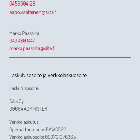
0456504128
aapo.vaatainen@silta.fi
Marko Paassilta
040 480 1447
marko.paassilta@silta.fi
Laskutusosoite ja verkkolaskuosoite
Laskutusosoite
:
Silta Oy
00064 ADMINISTER
Verkkolaskutus
:
Operaattoritunnus BAWCFI22
Verkkolaskuosoite 003701076365