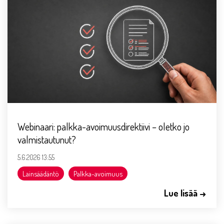
Webinaari: palkka-avoimuusdirektiivi – oletko jo
valmistautunut?
5.6.2026 13:55
Lainsäädäntö
Palkka-avoimuus
Lue lisää →