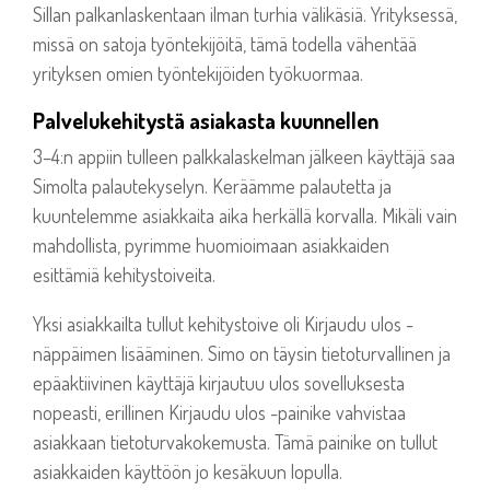
Sillan palkanlaskentaan ilman turhia välikäsiä. Yrityksessä,
missä on satoja työntekijöitä, tämä todella vähentää
yrityksen omien työntekijöiden työkuormaa.
Palvelukehitystä asiakasta kuunnellen
3–4:n appiin tulleen palkkalaskelman jälkeen käyttäjä saa
Simolta palautekyselyn.
Keräämme palautetta ja
kuuntelemme asiakkaita aika herkällä korvalla. Mikäli vain
mahdollista, pyrimme huomioimaan asiakkaiden
esittämiä kehitystoiveita.
Yksi asiakkailta tullut kehitystoive oli Kirjaudu ulos -
näppäimen lisääminen.
Simo on täysin tietoturvallinen ja
epäaktiivinen käyttäjä kirjautuu ulos sovelluksesta
nopeasti, erillinen Kirjaudu ulos -painike vahvistaa
asiakkaan tietoturvakokemusta. Tämä painike on tullut
asiakkaiden käyttöön jo kesäkuun lopulla.