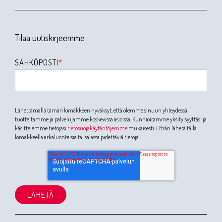
Tilaa uutiskirjeemme
SÄHKÖPOSTI
*
Lähettämällä tämän lomakkeen hyväksyt, että olemme sinuun yhteydessä
tuotteitamme ja palvelujamme koskevissa asioissa. Kunnioitamme yksityisyyttäsi ja
käsittelemme tietojasi
tietosuojakäytäntöjemme
mukaisesti. Ethän lähetä tällä
lomakkeella arkaluonteisia tai salassa pidettäviä tietoja.