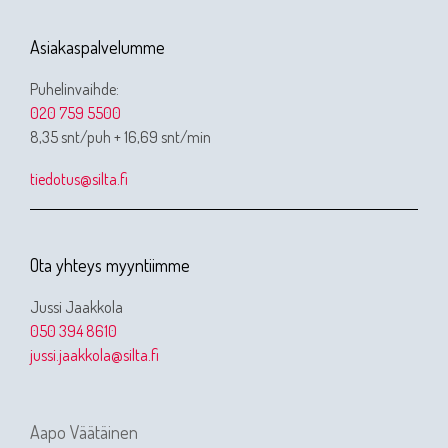
Asiakaspalvelumme
Puhelinvaihde:
020 759 5500
8,35 snt/puh + 16,69 snt/min
tiedotus@silta.fi
Ota yhteys myyntiimme
Jussi Jaakkola
050 394 8610
jussi.jaakkola@silta.fi
Aapo Väätäinen