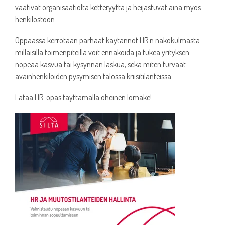
vaativat organisaatiolta ketteryyttä ja heijastuvat aina myös
henkilöstöön.
Oppaassa kerrotaan parhaat käytännöt HR:n näkökulmasta:
millaisilla toimenpiteillä voit ennakoida ja tukea yrityksen
nopeaa kasvua tai kysynnän laskua, sekä miten turvaat
avainhenkilöiden pysymisen talossa kriisitilanteissa.
Lataa HR-opas täyttämällä oheinen lomake!