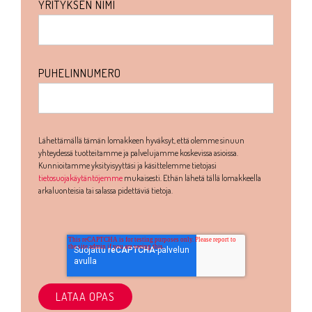
YRITYKSEN NIMI
PUHELINNUMERO
Lähettämällä tämän lomakkeen hyväksyt, että olemme sinuun
yhteydessä tuotteitamme ja palvelujamme koskevissa asioissa.
Kunnioitamme yksityisyyttäsi ja käsittelemme tietojasi
tietosuojakäytäntöjemme
mukaisesti. Ethän lähetä tällä lomakkeella
arkaluonteisia tai salassa pidettäviä tietoja.