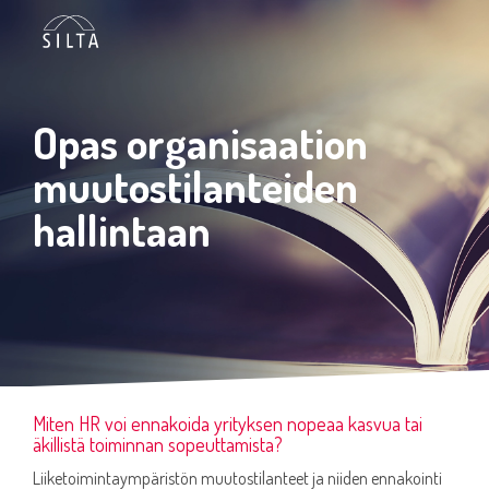
Siirry
sivun
sisältöön.
Opas organisaation
muutostilanteiden
hallintaan
Miten HR voi ennakoida yrityksen nopeaa kasvua tai
äkillistä toiminnan sopeuttamista?
Liiketoimintaympäristön muutostilanteet ja niiden ennakointi