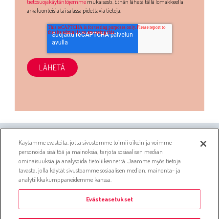
tietosuojakäytäntöjemme
mukaisesti. Ethän lähetä tällä lomakkeella
arkaluonteisia tai salassa pidettäviä tietoja.
Käytämme evästeitä, jotta sivustomme toimii oikein ja voimme
personoida sisältöä ja mainoksia, tarjota sosiaalisen median
ominaisuuksia ja analysoida tietoliikennettä. Jaamme myös tietoja
tavasta, jolla käytät sivustoamme sosiaalisen median, mainonta- ja
Evästetiedot
Asiakaspalvelujärjestelmän tietosuojaseloste
analytiikkakumppaneidemme kanssa.
Simo tietosuojaseloste
Whistleblowing-ilmoituskanava
Evästeasetukset
Administer-konsernin yhtiölistaus
Tietosuojaselosteet