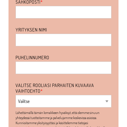
SÄHKÖPOSTI
*
YRITYKSEN NIMI
PUHELINNUMERO
VALITSE ROOLIASI PARHAITEN KUVAAVA
VAIHTOEHTO
*
Lähettämällä tämän lomakkeen hyväksyt, että olemme sinuun
yhteydessä tuotteitamme ja palvelujamme koskevissa asioissa.
Kunnioitamme yksityisyyttäsi ja käsittelemme tietojasi