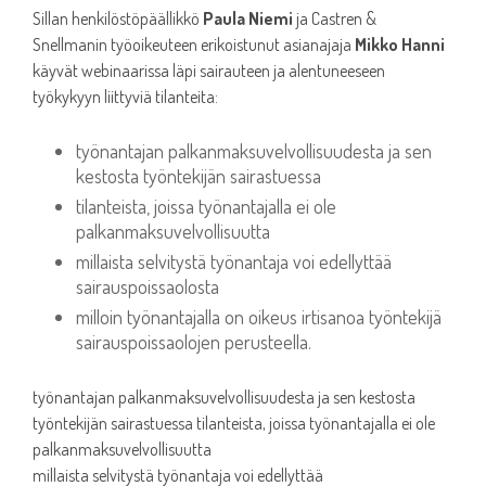
Sillan henkilöstöpäällikkö
Paula Niemi
ja Castren &
Snellmanin työoikeuteen erikoistunut asianajaja
Mikko Hanni
käyvät webinaarissa läpi sairauteen ja alentuneeseen
työkykyyn liittyviä tilanteita:
työnantajan palkanmaksuvelvollisuudesta ja sen
kestosta työntekijän sairastuessa
tilanteista, joissa työnantajalla ei ole
palkanmaksuvelvollisuutta
millaista selvitystä työnantaja voi edellyttää
sairauspoissaolosta
milloin työnantajalla on oikeus irtisanoa työntekijä
sairauspoissaolojen perusteella.
työnantajan palkanmaksuvelvollisuudesta ja sen kestosta
työntekijän sairastuessa tilanteista, joissa työnantajalla ei ole
palkanmaksuvelvollisuutta
millaista selvitystä työnantaja voi edellyttää