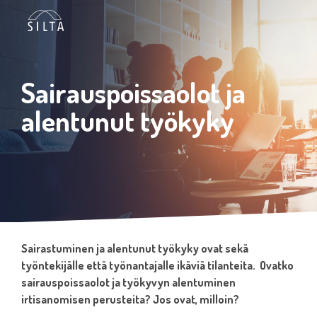
Siirry
sivun
sisältöön.
Sairauspoissaolot ja
alentunut työkyky
Sairastuminen ja alentunut työkyky ovat sekä
työntekijälle että työnantajalle ikäviä tilanteita. Ovatko
sairauspoissaolot ja työkyvyn alentuminen
irtisanomisen perusteita? Jos ovat, milloin?