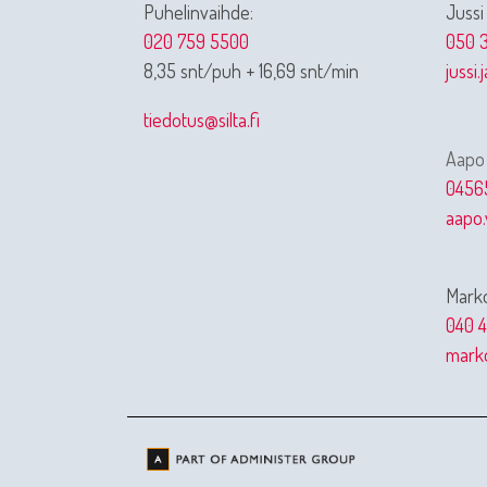
Puhelinvaihde:
Jussi
020 759 5500
050 3
8,35 snt/puh + 16,69 snt/min
jussi.
tiedotus@silta.fi
Aapo
0456
aapo.
Marko
040 4
marko