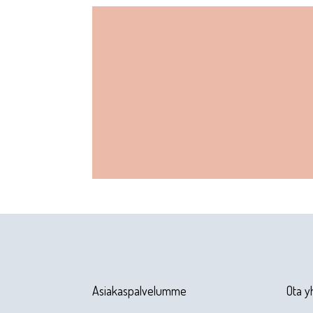
Asiakaspalvelumme
Ota y