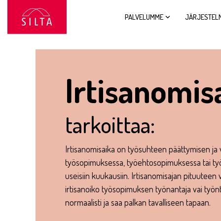
Siirry
sivun
PALVELUMME
JÄRJESTEL
sisältöön.
Irtisanomis
tarkoittaa:
Irtisanomisaika on työsuhteen päättymisen ja v
työsopimuksessa, työehtosopimuksessa tai työ
useisiin kuukausiin. Irtisanomisajan pituutee
irtisanoiko työsopimuksen työnantaja vai työnt
normaalisti ja saa palkan tavalliseen tapaan.