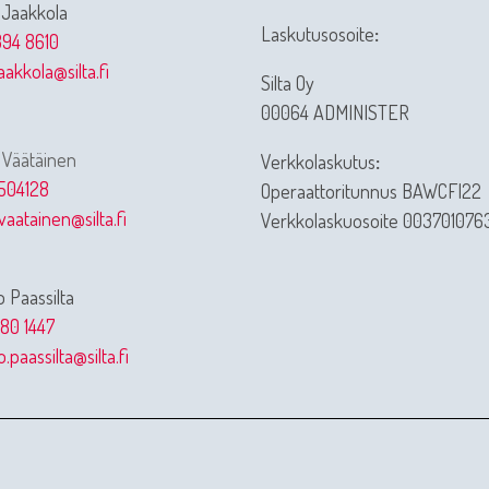
 Jaakkola
Laskutusosoite
:
94 8610
jaakkola@silta.fi
Silta Oy
00064 ADMINISTER
 Väätäinen
Verkkolaskutus
:
504128
Operaattoritunnus BAWCFI22
vaatainen@silta.fi
Verkkolaskuosoite 003701076
 Paassilta
80 1447
.paassilta@silta.fi