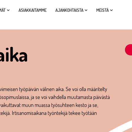
MÄT
ASIAKKAITAMME
AJANKOHTAISTA
MEISTÄ
aika
iimeisen työpäivän välinen aika. Se voi olla määritelty
sopimuslaissa, ja se voi vaihdella muutamasta päivästä
n vaikuttavat muun muassa työsuhteen kesto ja se,
ekijä. Irtisanomisaikana työntekijä tekee työtään