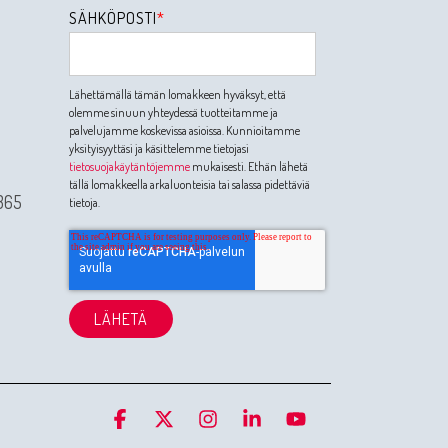
SÄHKÖPOSTI
*
Lähettämällä tämän lomakkeen hyväksyt, että
olemme sinuun yhteydessä tuotteitamme ja
palvelujamme koskevissa asioissa. Kunnioitamme
yksityisyyttäsi ja käsittelemme tietojasi
tietosuojakäytäntöjemme
mukaisesti. Ethän lähetä
tällä lomakkeella arkaluonteisia tai salassa pidettäviä
365
tietoja.
Facebook
X
Instagram
Linkedin
YouTube