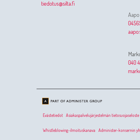
tiedotus@silta.fi
Aapo
0456
aapo.
Marko
040 4
marko
Evästetiedot
Asiakaspalvelujärjestelmän tietosuojaseloste
Whistleblowing-ilmoituskanava
Administer-konsernin yht