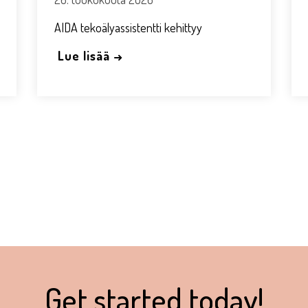
AIDA tekoälyassistentti kehittyy
Lue lisää →
Get started today!