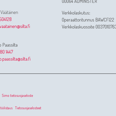
00064 ADMINISTER
 Väätäinen
Verkkolaskutus
:
504128
Operaattoritunnus BAWCFI22
vaatainen@silta.fi
Verkkolaskuosoite 003701076
 Paassilta
80 1447
.paassilta@silta.fi
Simo tietosuojaseloste
iölistaus
Tietosuojaselosteet