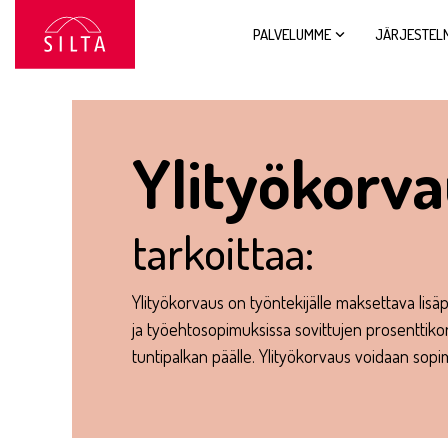
Siirry
sivun
PALVELUMME
JÄRJESTEL
sisältöön.
Ylityökorv
tarkoittaa:
Ylityökorvaus on työntekijälle maksettava lisä
ja työehtosopimuksissa sovittujen prosenttik
tuntipalkan päälle. Ylityökorvaus voidaan so