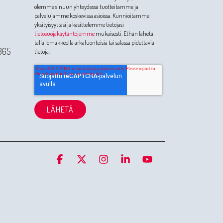
olemme sinuun yhteydessä tuotteitamme ja
palvelujamme koskevissa asioissa. Kunnioitamme
yksityisyyttäsi ja käsittelemme tietojasi
tietosuojakäytäntöjemme
mukaisesti. Ethän lähetä
tällä lomakkeella arkaluonteisia tai salassa pidettäviä
365
tietoja.
Facebook
X
Instagram
Linkedin
YouTube