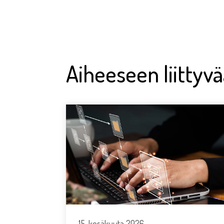
Aiheeseen liittyv
15. kesäkuuta 2026