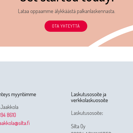
Lataa oppaamme älykkäästä palkanlaskennasta.
OTA YHTEYTTÄ
hteys myyntiimme
Laskutusosoite ja
verkkolaskuosoite
 Jaakkola
Laskutusosoite
:
94 8610
jaakkola@silta.fi
Silta Oy