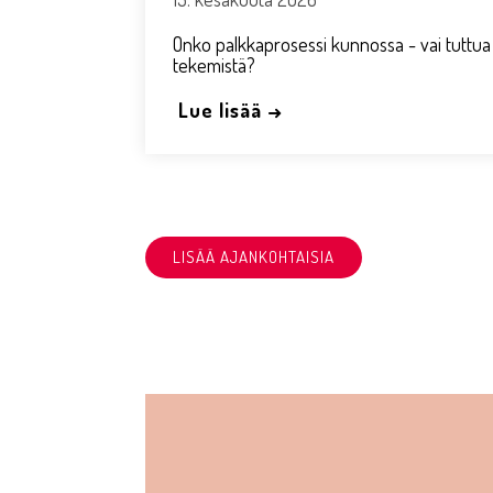
Onko palkkaprosessi kunnossa - vai tuttua
tekemistä?
Lue lisää →
LISÄÄ AJANKOHTAISIA