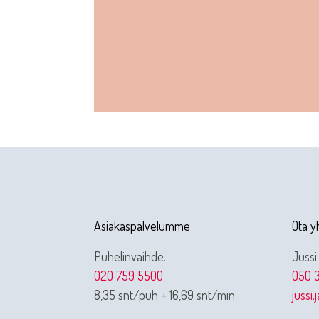
Asiakaspalvelumme
Ota y
Puhelinvaihde:
Jussi
020 759 5500
050 3
8,35 snt/puh + 16,69 snt/min
jussi.