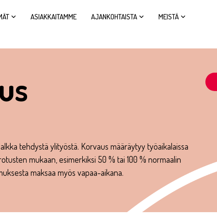
MÄT
ASIAKKAITAMME
AJANKOHTAISTA
MEISTÄ
aus
palkka tehdystä ylityöstä. Korvaus määräytyy työaikalaissa
orotusten mukaan, esimerkiksi 50 % tai 100 % normaalin
pimuksesta maksaa myös vapaa-aikana.