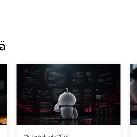
ää
26. toukokuuta 2026