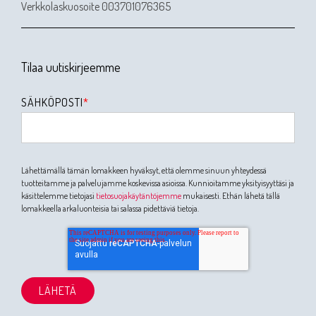
Verkkolaskuosoite 003701076365
Tilaa uutiskirjeemme
SÄHKÖPOSTI
*
Lähettämällä tämän lomakkeen hyväksyt, että olemme sinuun yhteydessä
tuotteitamme ja palvelujamme koskevissa asioissa. Kunnioitamme yksityisyyttäsi ja
käsittelemme tietojasi
tietosuojakäytäntöjemme
mukaisesti. Ethän lähetä tällä
lomakkeella arkaluonteisia tai salassa pidettäviä tietoja.