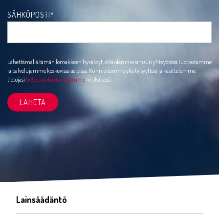
SÄHKÖPOSTI
*
Lähettämällä tämän lomakkeen hyväksyt, että olemme sinuun yhteydessä tuotteitamme
ja palvelujamme koskevissa asioissa. Kunnioitamme yksityisyyttäsi ja käsittelemme
tietojasi
tietosuojakäytäntöjemme
mukaisesti.
Lainsäädäntö