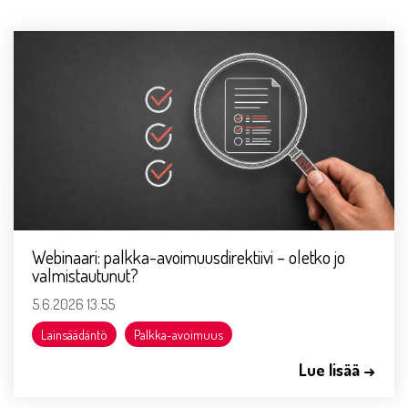
Webinaari: palkka-avoimuusdirektiivi – oletko jo
valmistautunut?
5.6.2026 13:55
Lainsäädäntö
Palkka-avoimuus
Lue lisää →