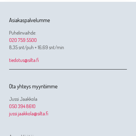
Asiakaspalvelumme
Puhelinvaihde:
020 759 5500
8,35 snt/puh + 16,69 snt/min
tiedotus@silta.fi
Ota yhteys myyntiimme
Jussi Jaakkola
050 394 8610
jussi.jaakkola@silta.fi