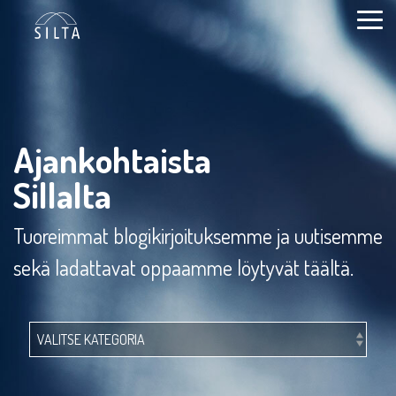
Siirry
sivun
Togg
sisältöön.
Men
Ajankohtaista
Sillalta
Tuoreimmat blogikirjoituksemme ja uutisemme
sekä ladattavat oppaamme löytyvät täältä.