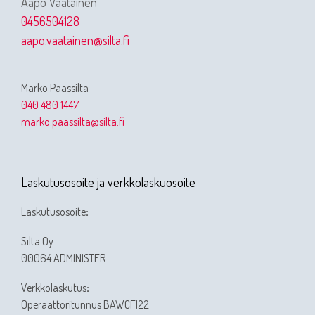
Aapo Väätäinen
0456504128
aapo.vaatainen@silta.fi
Marko Paassilta
040 480 1447
marko.paassilta@silta.fi
Laskutusosoite ja verkkolaskuosoite
Laskutusosoite
:
Silta Oy
00064 ADMINISTER
Verkkolaskutus
:
Operaattoritunnus BAWCFI22