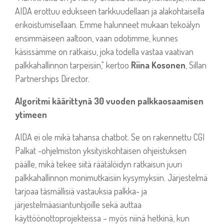
AIDA erottuu edukseen tarkkuudellaan ja alakohtaisella
erikoistumisellaan. Emme halunneet mukaan tekoälyn
ensimmäiseen aaltoon, vaan odotimme, kunnes
käsissämme on ratkaisu, joka todella vastaa vaativan
palkkahallinnon tarpeisiin," kertoo
Riina Kosonen
, Sillan
Partnerships Director.
Algoritmi käärittynä 30 vuoden palkkaosaamisen
ytimeen
AIDA ei ole mikä tahansa chatbot. Se on rakennettu CGI
Palkat -ohjelmiston yksityiskohtaisen ohjeistuksen
päälle, mikä tekee siitä räätälöidyn ratkaisun juuri
palkkahallinnon monimutkaisiin kysymyksiin. Järjestelmä
tarjoaa täsmällisiä vastauksia palkka- ja
järjestelmäasiantuntijoille sekä auttaa
käyttöönottoprojekteissa – myös niinä hetkinä, kun