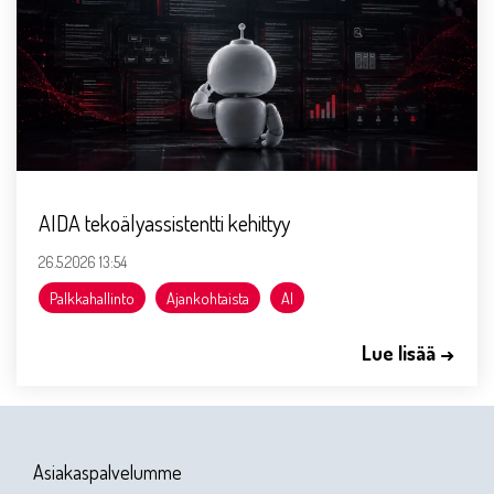
AIDA tekoälyassistentti kehittyy
26.5.2026 13:54
Palkkahallinto
Ajankohtaista
AI
Lue lisää →
Asiakaspalvelumme