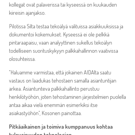
kollegat ovat palaverissa tai kyseessä on kuukauden
kiireisin ajanjakso.
Pilotissa Silta testaa tekoälyä valituissa asiakkuuksissa ja
dokumentoi kokemukset. Kyseessä ei
ole
pelkkä
pintaraapaisu, vaan analyyttinen sukellus tekoälyn
todelliseen suorituskykyyn palkkahallinnon vaativissa
olosuhteissa.
"Haluamme varmistaa, että jokainen AIDAlta saatu
vastaus on laadukas tehostaen samalla asiantuntijan
arkea. Asiantunteva palkkahallinto perustuu
henkilötyöhön, joten tehostaminen järjestelmien puolella
antaa aikaa vielä enemmän esimerkiksi itse
asiakastyöhön", Kosonen painottaa.
Pitkäaikainen ja toimiva kumppanuus kohtaa
tulevaisuuden teknologian