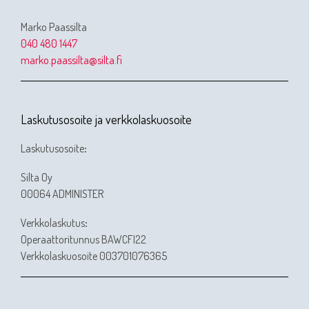
Marko Paassilta
040 480 1447
marko.paassilta@silta.fi
Laskutusosoite ja verkkolaskuosoite
Laskutusosoite
:
Silta Oy
00064 ADMINISTER
Verkkolaskutus
:
Operaattoritunnus BAWCFI22
Verkkolaskuosoite 003701076365