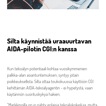
Silta käynnistää uraauurtavan
AIDA-pilotin CGI:n kanssa
Kun tekoälyn potentiaali kohtaa vuosikymmenien
palkka-alan asiantuntemuksen, syntyy jotain
poikkeuksellista. Silta ottaa toukokuussa käyttöön CGI
kehittämän AIDA-tekoälyagentin - ei hypetystä, vaan
käytännön suorituskykyä hakien.
"Markkinoilla on jo nähty erilaisia tekoälykokeiluja, mutta