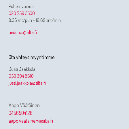
Puhelinvaihde:
020 759 5500
8,35 snt/puh + 16,69 snt/min
tiedotus@silta.fi
Ota yhteys myyntiimme
Jussi Jaakkola
050 394 8610
jussi.jaakkola@silta.fi
Aapo Väätäinen
0456504128
aapo.vaatainen@silta.fi