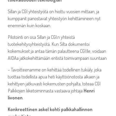
Sillan ja CGI yhteistyötä on hiottu vuosien mittaan, ja
kumppanit panostavat yhteistyön kehittämineen nyt
enemmän kuin koskaan.
Pilotointi on osa Sillan ja CGI:n yhteistä
tuotekehitysyhteistyötä. Kun Silta dokumentoi
kokemukset ja antaa tämän palautteena CGI:lle, voidaan
AIDAa jatkokehittämään entistä toimivampaan suuntaan
– Tavoitteenamme on kehittää todellinen tukiäly, joka
tuottaa todellista apua heti käyttöönotosta alkaen ja
kehittyen jatkuvasti kokemusten pohjalta, toteaa CGI
Palkkojen liiketoiminnasta vastaava johtaja
Henri
Iivonen
.
Konkreettinen askel kohti palkkahallinnon