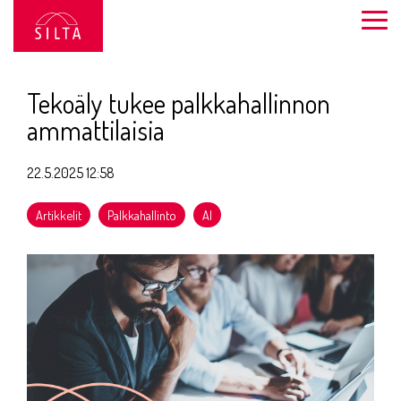
Siirry
sivun
Togg
sisältöön.
Men
Tekoäly tukee palkkahallinnon
ammattilaisia
22.5.2025 12:58
Artikkelit
Palkkahallinto
AI