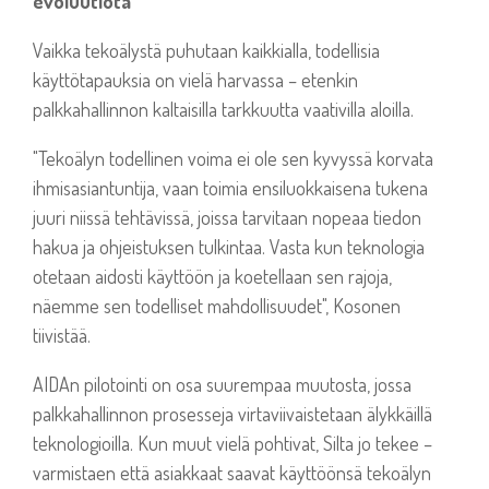
evoluutiota
Vaikka tekoälystä puhutaan kaikkialla, todellisia
käyttötapauksia on vielä harvassa – etenkin
palkkahallinnon kaltaisilla tarkkuutta vaativilla aloilla.
"Tekoälyn todellinen voima ei ole sen kyvyssä korvata
ihmisasiantuntija, vaan toimia ensiluokkaisena tukena
juuri niissä tehtävissä, joissa tarvitaan nopeaa tiedon
hakua ja ohjeistuksen tulkintaa. Vasta kun teknologia
otetaan aidosti käyttöön ja koetellaan sen rajoja,
näemme sen todelliset mahdollisuudet", Kosonen
tiivistää.
AIDAn pilotointi on osa suurempaa muutosta, jossa
palkkahallinnon prosesseja virtaviivaistetaan älykkäillä
teknologioilla. Kun muut vielä pohtivat, Silta jo tekee –
varmistaen että asiakkaat saavat käyttöönsä tekoälyn