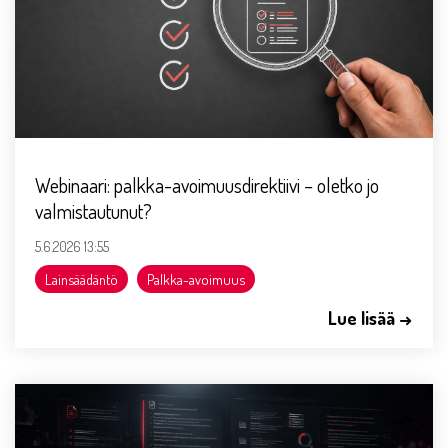
Webinaari: palkka-avoimuusdirektiivi – oletko jo
valmistautunut?
5.6.2026 13:55
Lainsäädäntö
Palkka-avoimuus
Lue lisää →