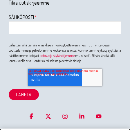
Tilaa uutiskirjeemme
SÄHKÖPOSTI
*
Lähettämällä tämän lomakkeen hyväksyt, että olemme sinuun yhteydessä
tuotteitamme ja palvelujamme koskevissa asioissa. Kunnioitamme yksityisyyttäsi ja
käsittelemme tietojasi
tietosuojakäytäntöjemme
mukaisesti. Ethän lähetä tällä
lomakkeella arkaluonteisia tai salassa pidettäviä tietoja.
Facebook
X
Instagram
Linkedin
YouTube