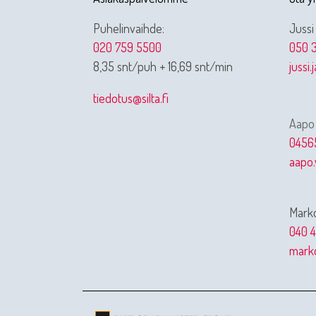
Puhelinvaihde:
Jussi
020 759 5500
050 3
8,35 snt/puh + 16,69 snt/min
jussi.
tiedotus@silta.fi
Aapo
0456
aapo.
Marko
040 4
marko