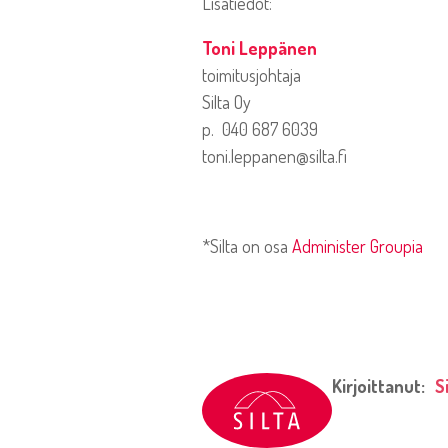
Lisätiedot:
Toni Leppänen
toimitusjohtaja
Silta Oy
p. 040 687 6039
toni.leppanen@silta.fi
*Silta on osa
Administer Groupia
Kirjoittanut:
S