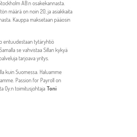
l Stockholm AB:n osakekannasta.
stön määrä on noin 20, ja asiakkaita
kannasta. Kauppa maksetaan pääosin
 jo entuudestaan tytäryhtiö
 Samalla se vahvistaa Sillan kykyä
alveluja tarjoava yritys.
uualla kuin Suomessa. Haluamme
tamme. Passion for Payroll on
ta Oy:n toimitusjohtaja
Toni