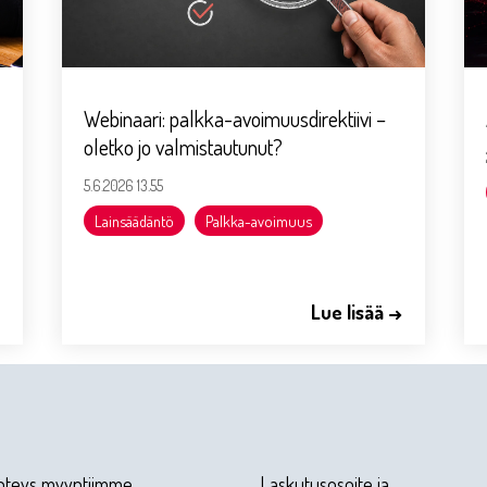
Webinaari: palkka-avoimuusdirektiivi –
oletko jo valmistautunut?
5.6.2026 13.55
Lainsäädäntö
Palkka-avoimuus
→
Lue lisää →
hteys myyntiimme
Laskutusosoite ja