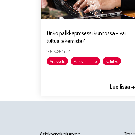
Onko palkkaprosessi kunnossa - vai
tuttua tekemistä?
15.6.2026 14.32
Artikkelit
Palkkahallinto
kehitys
Lue lisää 
Asiakaspalvelumme
Ota y