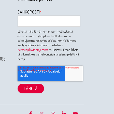
SÄHKÖPOSTI
*
Lähettämällä tämän lomakkeen hyväksyt, että
olemme sinuun yhteydessä tuotteitamme ja
palvelujamme koskevissa asioissa. Kunnioitamme
yksityisyyttäsi ja käsittelemme tietojasi
tietosuojakäytäntöjemme
mukaisesti. Ethän lähetä
tällä lomakkeella arkaluonteisia tai salassa pidettäviä
365
tietoja.