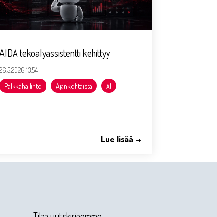
AIDA tekoälyassistentti kehittyy
26.5.2026 13.54
Palkkahallinto
Ajankohtaista
AI
Lue lisää →
Tilaa uutiskirjeemme