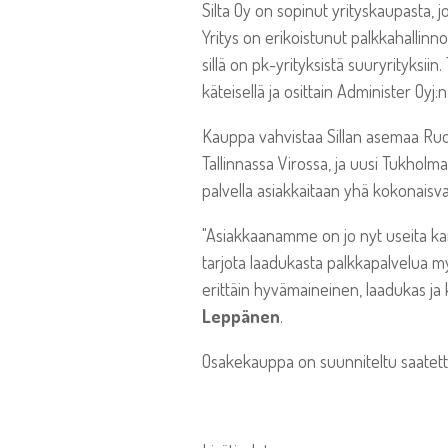
Silta Oy on sopinut yrityskaupasta,
Yritys on erikoistunut palkkahallinn
sillä on pk-yrityksistä suuryrityksi
käteisellä ja osittain Administer Oyj:
Kauppa vahvistaa Sillan asemaa Ruots
Tallinnassa Virossa, ja uusi Tukholm
palvella asiakkaitaan yhä kokonaisva
"Asiakkaanamme on jo nyt useita kan
tarjota laadukasta palkkapalvelua m
erittäin hyvämaineinen, laadukas ja 
Leppänen
.
Osakekauppa on suunniteltu saatett