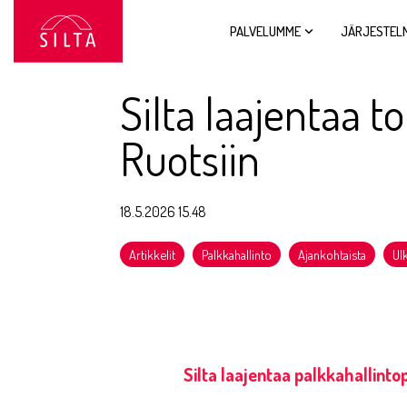
Siirry
sivun
PALVELUMME
JÄRJESTEL
sisältöön.
Silta laajentaa 
Ruotsiin
18.5.2026 15.48
Artikkelit
Palkkahallinto
Ajankohtaista
Ul
Silta laajentaa palkkahallinto