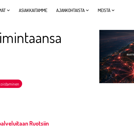
MÄT
ASIAKKAITAMME
AJANKOHTAISTA
MEISTÄ
toimintaansa
koistaminen
palveluitaan Ruotsiin