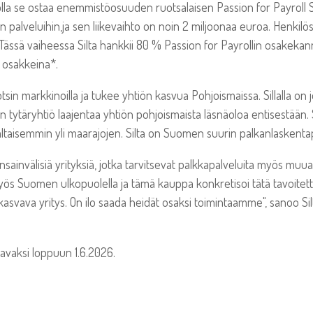
 jolla se ostaa enemmistöosuuden ruotsalaisen Passion for Payrol
on palveluihin,ja sen liikevaihto on noin 2 miljoonaa euroa. Henkilö
in. Tässä vaiheessa Silta hankkii 80 % Passion for Payrollin osake
n osakkeina*.
in markkinoilla ja tukee yhtiön kasvua Pohjoismaissa. Sillalla on
an tytäryhtiö laajentaa yhtiön pohjoismaista läsnäoloa entisestään.
ltaisemmin yli maarajojen. Silta on Suomen suurin palkanlaskentap
sainvälisiä yrityksiä, jotka tarvitsevat palkkapalveluita myös m
yös Suomen ulkopuolella ja tämä kauppa konkretisoi tätä tavoitet
kasvava yritys. On ilo saada heidät osaksi toimintaamme", sanoo Sil
avaksi loppuun 1.6.2026.