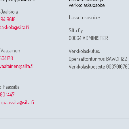
verkkolaskuosoite
 Jaakkola
Laskutusosoite
:
94 8610
jaakkola@silta.fi
Silta Oy
00064 ADMINISTER
 Väätäinen
Verkkolaskutus
:
504128
Operaattoritunnus BAWCFI22
vaatainen@silta.fi
Verkkolaskuosoite 003701076
 Paassilta
80 1447
.paassilta@silta.fi