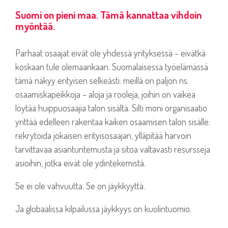
Suomi on pieni maa. Tämä kannattaa vihdoin
myöntää.
Parhaat osaajat eivät ole yhdessä yrityksessä – eivätkä
koskaan tule olemaankaan. Suomalaisessa työelämässä
tämä näkyy erityisen selkeästi: meillä on paljon ns.
osaamiskapeikkoja – aloja ja rooleja, joihin on vaikea
löytää huippuosaajia talon sisältä. Silti moni organisaatio
yrittää edelleen rakentaa kaiken osaamisen talon sisälle:
rekrytoida jokaisen erityisosaajan, ylläpitää harvoin
tarvittavaa asiantuntemusta ja sitoa valtavasti resursseja
asioihin, jotka eivät ole ydintekemistä.
Se ei ole vahvuutta. Se on jäykkyyttä.
Ja globaalissa kilpailussa jäykkyys on kuolintuomio.