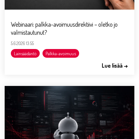
Webinaari: palkka-avoimuusdirektiivi – oletko jo
valmistautunut?
5.6.2026 13:55
Lainsäädäntö
Palkka-avoimuus
Lue lisää →