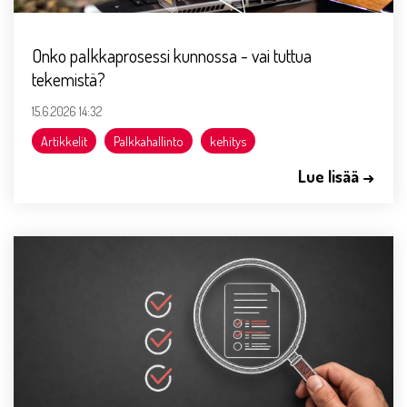
Onko palkkaprosessi kunnossa - vai tuttua
tekemistä?
15.6.2026 14:32
Artikkelit
Palkkahallinto
kehitys
Lue lisää →