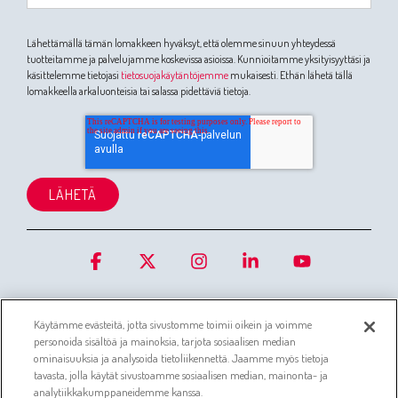
Lähettämällä tämän lomakkeen hyväksyt, että olemme sinuun yhteydessä
tuotteitamme ja palvelujamme koskevissa asioissa. Kunnioitamme yksityisyyttäsi ja
käsittelemme tietojasi
tietosuojakäytäntöjemme
mukaisesti. Ethän lähetä tällä
lomakkeella arkaluonteisia tai salassa pidettäviä tietoja.
Facebook
X
Instagram
Linkedin
YouTube
Käytämme evästeitä, jotta sivustomme toimii oikein ja voimme
personoida sisältöä ja mainoksia, tarjota sosiaalisen median
ominaisuuksia ja analysoida tietoliikennettä. Jaamme myös tietoja
tavasta, jolla käytät sivustoamme sosiaalisen median, mainonta- ja
Evästetiedot
Asiakaspalvelujärjestelmän tietosuojaseloste
analytiikkakumppaneidemme kanssa.