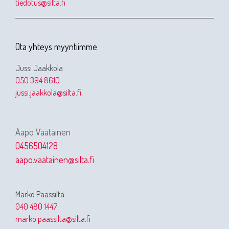
tiedotus@silta.fi
Ota yhteys myyntiimme
Jussi Jaakkola
050 394 8610
jussi.jaakkola@silta.fi
Aapo Väätäinen
0456504128
aapo.vaatainen@silta.fi
Marko Paassilta
040 480 1447
marko.paassilta@silta.fi