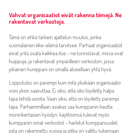
Vahvat organisaatiot eivät rakenna tiimejä. Ne
rakentavat verkostoja.
Tämä on ehkä tärkein ajattelun muutos, jonka
suomalainen liike-elämä tarvitsee. Parhaat organisaatiot
eivät yritä osata kaikkea itse – ne tunnistavat, missä ovat
huippuja, ja rakentavat ympärilleen verkoston, jossa
jokainen kumppani on omalla alueellaan yhtä hyvä.
Lopputulos on parempi kuin mitä yksikään organisaatio
voisi yksin saavuttaa. Ei siksi, että olisi löydetty halpa
tapa tehdä asioita. Vaan siksi, että on löydetty parempi
tapa. Parhaimmillaan asiakas saa kumppanin kautta
moninkertaisen hyödyn: käyttöönsä tulevat myös
kumppanin omat verkostot – harkitut kumppanuudet,
joita on rakennettu vuosia ja jotka on valittu tukemaan