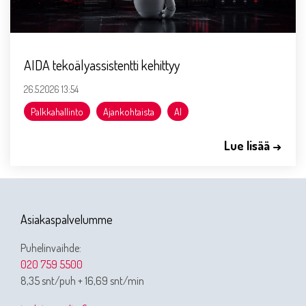
AIDA tekoälyassistentti kehittyy
26.5.2026 13:54
Palkkahallinto
Ajankohtaista
AI
Lue lisää →
Asiakaspalvelumme
Puhelinvaihde:
020 759 5500
8,35 snt/puh + 16,69 snt/min