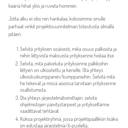
kääriä hihat ylös ja ruveta hommiin.
Jotta alku ei olisi niin hankalaa, kokosimme sinulle
parhaat vinkit projektisuunnitelman toteutusta silmällä
pitäen.
Selvitä yrityksen sisäisesti, mikä osuus palkoista ja
niihin liittyvistä maksuista yrityksenne hoitaa itse
Selvitä, mitä palveluita yrityksenne palkkoihin
liittyen on ulkoistettu ja kenelle. Ota yhteys
ulkoistuskumppaniin/kumppaneihin. Selvitä mitä
he tekevät ja missä asioissa tarvitaan yrityksenne
osallistumista
Ota yhteys järjestelmätoimittajiin, selvitä
ohjelmistojen päivitystarpeet ja yritykseltänne
vaadittavat tehtävät
Kokoa projektiryhmä, jossa projektipäällikön lisäksi
on edustaja järjestelmä/it-puolelta,