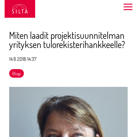
Siirry
sivun
Togg
sisältöön.
Men
Miten laadit projektisuunnitelman
yrityksen tulorekisterihankkeelle?
14.8.2018 14:37
Blogi