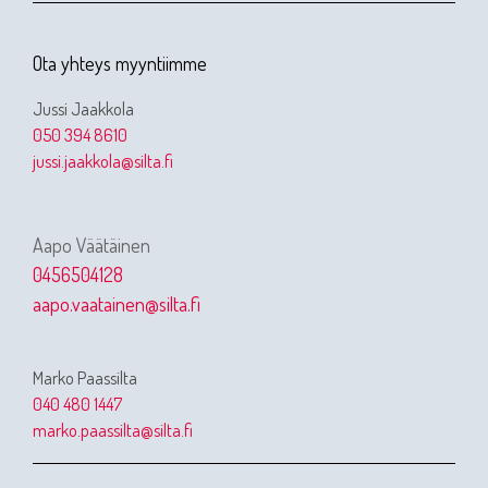
Ota yhteys myyntiimme
Jussi Jaakkola
050 394 8610
jussi.jaakkola@silta.fi
Aapo Väätäinen
0456504128
aapo.vaatainen@silta.fi
Marko Paassilta
040 480 1447
marko.paassilta@silta.fi