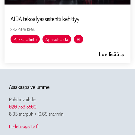
AIDA tekoälyassistentti kehittyy
26.5.2026 13:54
Palkkahallinto
Ajankohtaista
AI
Lue lisää →
Asiakaspalvelumme
Puhelinvaihde:
020 759 5500
8,35 snt/puh + 16,69 snt/min
tiedotus@silta.fi