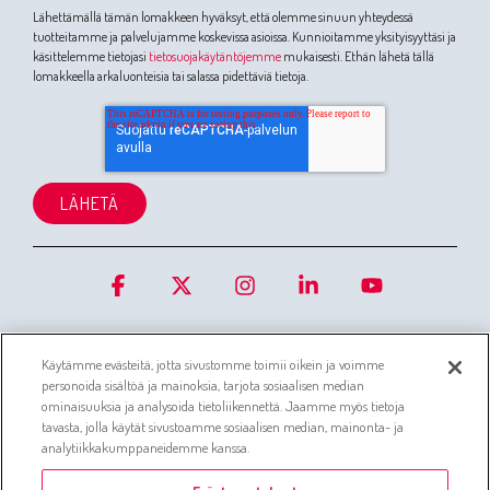
Lähettämällä tämän lomakkeen hyväksyt, että olemme sinuun yhteydessä
tuotteitamme ja palvelujamme koskevissa asioissa. Kunnioitamme yksityisyyttäsi ja
käsittelemme tietojasi
tietosuojakäytäntöjemme
mukaisesti. Ethän lähetä tällä
lomakkeella arkaluonteisia tai salassa pidettäviä tietoja.
Facebook
X
Instagram
Linkedin
YouTube
Käytämme evästeitä, jotta sivustomme toimii oikein ja voimme
personoida sisältöä ja mainoksia, tarjota sosiaalisen median
ominaisuuksia ja analysoida tietoliikennettä. Jaamme myös tietoja
tavasta, jolla käytät sivustoamme sosiaalisen median, mainonta- ja
Evästetiedot
Asiakaspalvelujärjestelmän tietosuojaseloste
analytiikkakumppaneidemme kanssa.
Simo tietosuojaseloste
Whistleblowing-ilmoituskanava