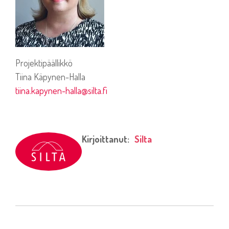
Projektipäällikkö
Tiina Käpynen-Halla
tiina.kapynen-halla@silta.fi
Kirjoittanut:
Silta