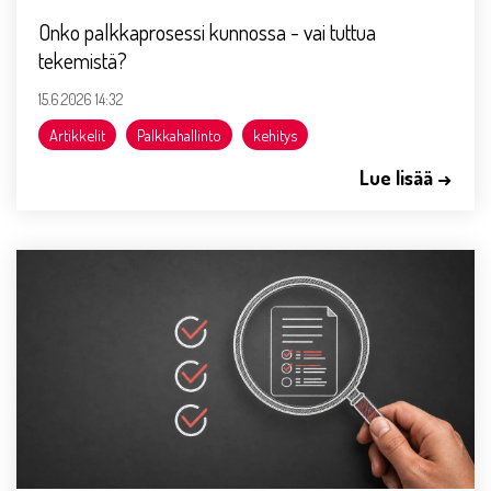
Onko palkkaprosessi kunnossa - vai tuttua
tekemistä?
15.6.2026 14:32
Artikkelit
Palkkahallinto
kehitys
Lue lisää →