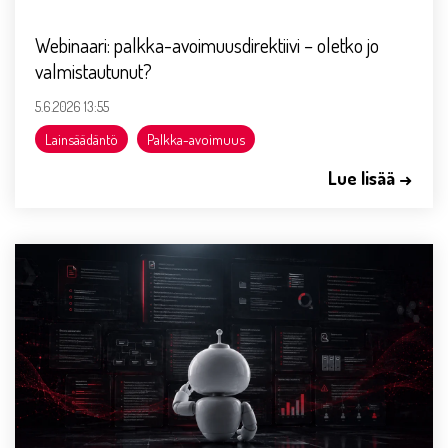
Webinaari: palkka-avoimuusdirektiivi – oletko jo
valmistautunut?
5.6.2026 13:55
Lainsäädäntö
Palkka-avoimuus
Lue lisää →