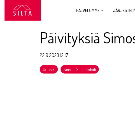
Siirry
sivun
PALVELUMME
JÄRJESTEL
sisältöön.
Päivityksiä Simo
22.9.2023 12:17
Uutiset
Simo - Silta mobiili