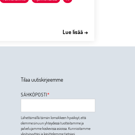
Lue lisää →
Tilaa uutiskirjeemme
SÄHKÖPOSTI
*
Lähettämällä tämän lomakkeen hyväksyt, että
olemme sinuun yhteydessä tuotteitamme ja
palvelujamme koskevissa asioissa. Kunnioitamme
yksityisyyttäsi ja käsittelemme tietojasi