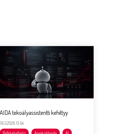
AIDA tekoälyassistentti kehittyy
26.5.2026 13:54
Palkkahallinto
Ajankohtaista
AI