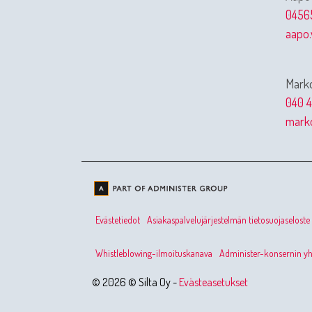
0456
aapo.
Marko
040 4
marko
Evästetiedot
Asiakaspalvelujärjestelmän tietosuojaseloste
Whistleblowing-ilmoituskanava
Administer-konsernin yht
© 2026 © Silta Oy -
Evästeasetukset