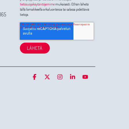
tietosuojakäytäntöjemme
mukaisesti. Ethän lähetä
tällä lomakkeella arkaluonteisia tai salassa pidettäviä
365
tietoja.
Facebook
X
Instagram
Linkedin
YouTube