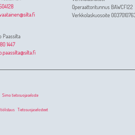
504128
Operaattoritunnus BAWCFI22
vaatainen@silta.fi
Verkkolaskuosoite 003701076
 Paassilta
80 1447
.paassilta@silta.fi
Simo tietosuojaseloste
iölistaus
Tietosuojaselosteet