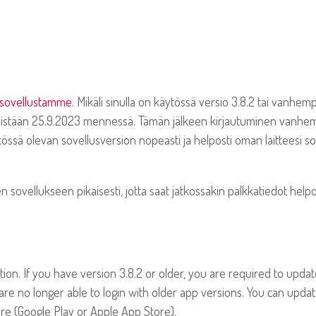
isovellustamme
. Mikäli sinulla on käytössä versio 3.8.2 tai vanhemp
eistään 25.9.2023 mennessä. Tämän jälkeen kirjautuminen vanhemmi
össä olevan sovellusversion nopeasti ja helposti oman laitteesi s
ovellukseen pikaisesti, jotta saat jatkossakin palkkatiedot helpo
on. If you have version 3.8.2 or older, you are required to update
u are no longer able to login with older app versions. You can upd
ore (Google Play or Apple App Store).