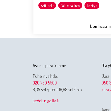
Artikkelit
Palkkahallinto
kehitys
Lue lisää 
Asiakaspalvelumme
Ota y
Puhelinvaihde:
Jussi
020 759 5500
050 3
8,35 snt/puh + 16,69 snt/min
jussi.
tiedotus@silta.fi
Aapo