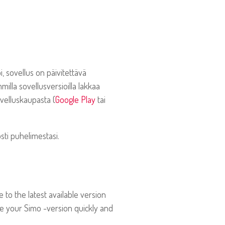
i, sovellus on päivitettävä
lla sovellusversioilla lakkaa
ovelluskaupasta (
Google Play
tai
sti puhelimestasi.
 to the latest available version
ate your Simo -version quickly and