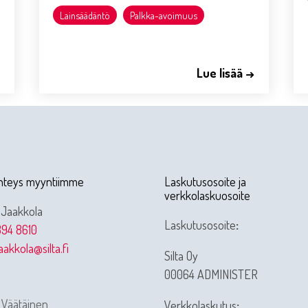
Lainsäädäntö
Palkka-avoimuus
→
Lue lisää →
hteys myyntiimme
Laskutusosoite ja
verkkolaskuosoite
 Jaakkola
Laskutusosoite
:
94 8610
jaakkola@silta.fi
Silta Oy
00064 ADMINISTER
 Väätäinen
Verkkolaskutus
: