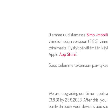
Olemme uudistamassa
Simo -mobiil
viimeisimpään versioon (3.8.3) viim
toimimasta. Pystyt päivittämään käyt
Apple
App Store
).
Suosittelemme tekemään päivityksen s
We are upgrading our Simo -applicati
(3.8.3) by 25.9.2023. After this, yo
easily through your device’s app st