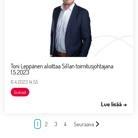
Toni Leppänen aloittaa Sillan toimitusjohtajana
1.5.2023
6.4.2023 14:55
Uutiset
Lue lisää →
1
2
3
4
Seuraava