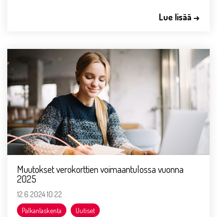
Lue lisää →
Muutokset verokorttien voimaantulossa vuonna
2025
12.6.2024 10:22
Palkanlaskenta
Uutiset