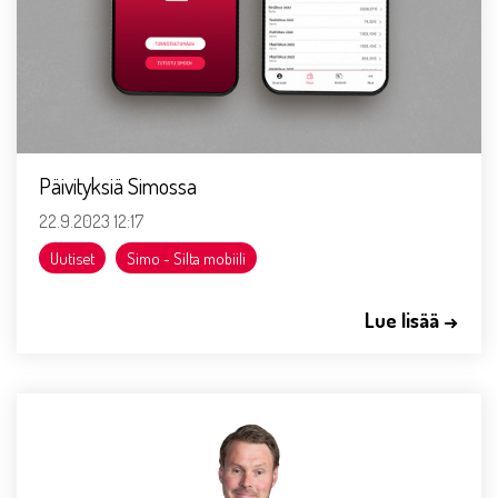
Päivityksiä Simossa
22.9.2023 12:17
Uutiset
Simo - Silta mobiili
Lue lisää →