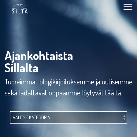
Siirry
sivun
Togg
sisältöön.
Men
Ajankohtaista
Sillalta
Tuoreimmat blogikirjoituksemme ja uutisemme
sekä ladattavat oppaamme löytyvät täältä.