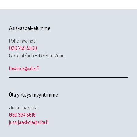
Asiakaspalvelumme
Puhelinvaihde:
020 759 5500
8,35 snt/puh + 16,69 snt/min
tiedotus@silta.fi
Ota yhteys myyntiimme
Jussi Jaakkola
050 394 8610
jussi.jaakkola@silta.fi