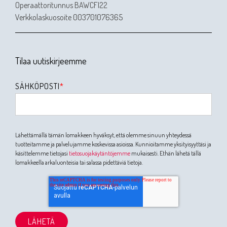
Operaattoritunnus BAWCFI22
Verkkolaskuosoite 003701076365
Tilaa uutiskirjeemme
SÄHKÖPOSTI
*
Lähettämällä tämän lomakkeen hyväksyt, että olemme sinuun yhteydessä
tuotteitamme ja palvelujamme koskevissa asioissa. Kunnioitamme yksityisyyttäsi ja
käsittelemme tietojasi
tietosuojakäytäntöjemme
mukaisesti. Ethän lähetä tällä
lomakkeella arkaluonteisia tai salassa pidettäviä tietoja.