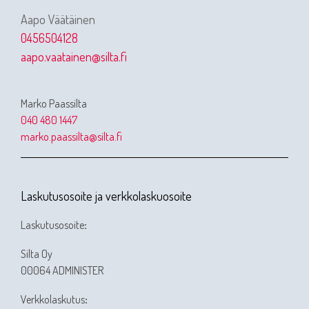
Aapo Väätäinen
0456504128
aapo.vaatainen@silta.fi
Marko Paassilta
040 480 1447
marko.paassilta@silta.fi
Laskutusosoite ja verkkolaskuosoite
Laskutusosoite
:
Silta Oy
00064 ADMINISTER
Verkkolaskutus
: