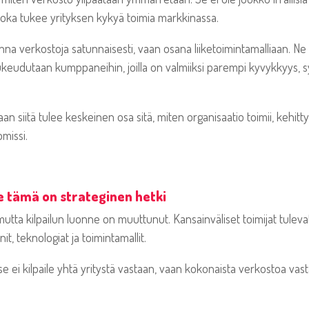
 joka tukee yrityksen kykyä toimia markkinassa.
a verkostoja satunnaisesti, vaan osana liiketoimintamalliaan. Ne te
tukeudutaan kumppaneihin, joilla on valmiiksi parempi kyvykkyys,
vaan siitä tulee keskeinen osa sitä, miten organisaatio toimii, kehit
missi.
le tämä on strateginen hetki
utta kilpailun luonne on muuttunut. Kansainväliset toimijat tule
, teknologiat ja toimintamallit.
se ei kilpaile yhtä yritystä vastaan, vaan kokonaista verkostoa vast