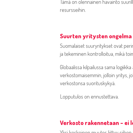
Tämä on olennainen havainto suurill
resursseihin.
Suurten yritysten ongelma 
Suomalaiset suuryritykset ovat peri
ja tekeminen kontrolloitua, mikä toi
Globaalissa kilpailussa sama logiik
verkostomaisemmin, jolloin yritys, j
verkostonsa suorituskykyä.
Lopputulos on ennustettava.
Verkosto rakennetaan – ei 
Yksi keskeinen muutos liittyy siihen