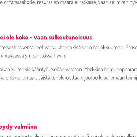
e organisaatioille: resurssien määrä ei ratkaise, vaan se, miten h
ei ole koko – vaan sulkeutuneisuus
nteisesti rakentaneet vahvuutensa sisäiseen tehokkuuteen. Proses
mii vakaassa ympäristössä hyvin.
ka alkaa kuitenkin kääntyä itseään vastaan. Markkina toimii nopea
oka optimoi omaa sisäistä tehokkuuttaan, joutuu kilpailemaan toimi
löydy valmiina
, miten verkosto ylipäätään ymmärretään. Se ei ole joukko irrallisi