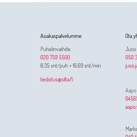
Asiakaspalvelumme
Ota y
Puhelinvaihde:
Jussi
020 759 5500
050 3
8,35 snt/puh + 16,69 snt/min
jussi.
tiedotus@silta.fi
Aapo
0456
aapo.
Marko
040 4