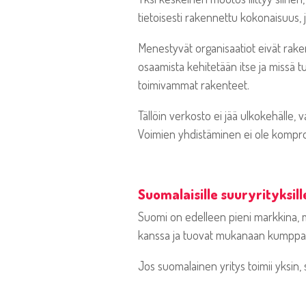
tietoisesti rakennettu kokonaisuus,
Menestyvät organisaatiot eivät rakenn
osaamista kehitetään itse ja missä 
toimivammat rakenteet.
Tällöin verkosto ei jää ulkokehälle, 
Voimien yhdistäminen ei ole kompro
Suomalaisille suuryrityksil
Suomi on edelleen pieni markkina, m
kanssa ja tuovat mukanaan kumppanit
Jos suomalainen yritys toimii yksin, 