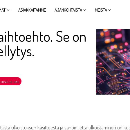
MÄT
ASIAKKAITAMME
AJANKOHTAISTA
MEISTÄ
vaihtoehto. Se on
llytys.
koistaminen
sta ulkoistuksen käsitteestä ja sanoin, että ulkoistaminen on kuollu