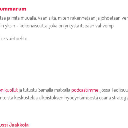
 summarum
 itse ja mitä muualla, vaan siitä, miten rakennetaan ja johdetaan ve
 yksin – kokonaisuutta, joka on yritystä itseään vahvempi.
 ole vaihtoehto.
n kuollut
ja tutustu Samalla matkalla
podcastiimme,
jossa Teollisu
ntoista keskustelua ulkoistuksen hyödyntämisestä osana strategia
ussi Jaakkola