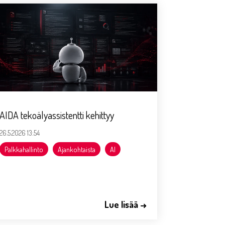
AIDA tekoälyassistentti kehittyy
26.5.2026 13:54
Palkkahallinto
Ajankohtaista
AI
Lue lisää →