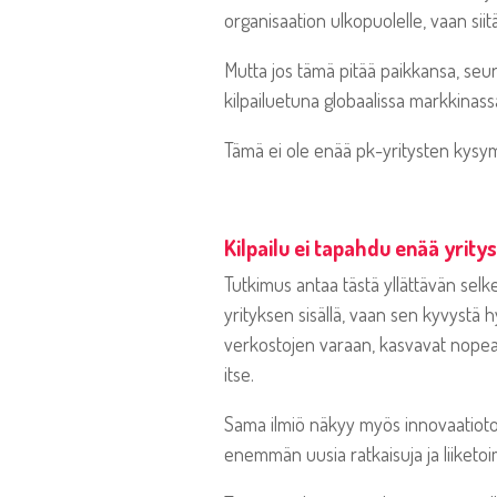
organisaation ulkopuolelle, vaan si
Mutta jos tämä pitää paikkansa, seu
kilpailuetuna globaalissa markkinas
Tämä ei ole enää pk-yritysten kysy
Kilpailu ei tapahdu enää yritys
Tutkimus antaa tästä yllättävän selkeä
yrityksen sisällä, vaan sen kyvystä 
verkostojen varaan, kasvavat nopea
itse.
Sama ilmiö näkyy myös innovaatioto
enemmän uusia ratkaisuja ja liiketo