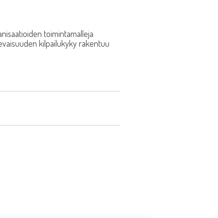
anisaatioiden toimintamalleja
evaisuuden kilpailukyky rakentuu