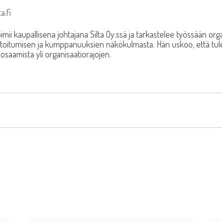
a.fi
imii kaupallisena johtajana Silta Oy:ssä ja tarkastelee työssään org
ostoitumisen ja kumppanuuksien näkökulmasta. Hän uskoo, että tul
osaamista yli organisaatiorajojen.