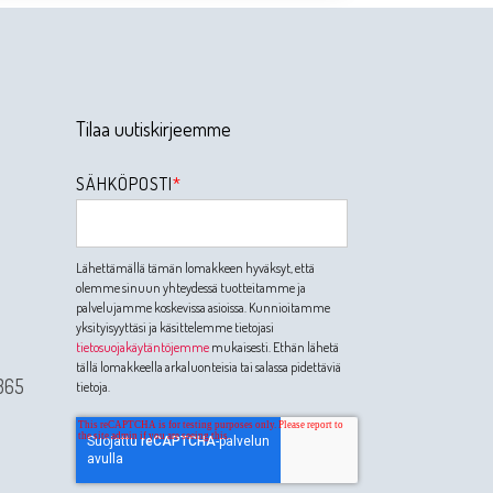
Tilaa uutiskirjeemme
SÄHKÖPOSTI
*
Lähettämällä tämän lomakkeen hyväksyt, että
olemme sinuun yhteydessä tuotteitamme ja
palvelujamme koskevissa asioissa. Kunnioitamme
yksityisyyttäsi ja käsittelemme tietojasi
tietosuojakäytäntöjemme
mukaisesti. Ethän lähetä
tällä lomakkeella arkaluonteisia tai salassa pidettäviä
365
tietoja.