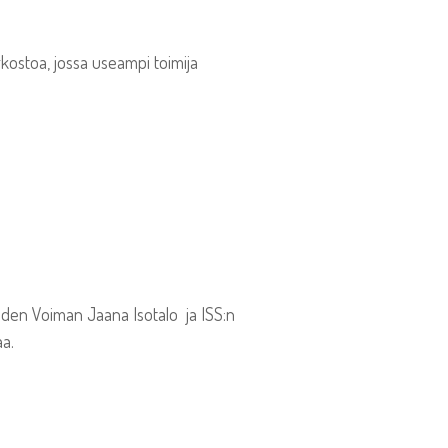
rkostoa, jossa useampi toimija
uden Voiman Jaana Isotalo ja ISS:n
a.