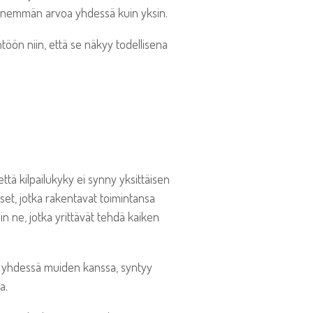
a enemmän arvoa yhdessä kuin yksin.
öön niin, että se näkyy todellisena
että kilpailukyky ei synny yksittäisen
set, jotka rakentavat toimintansa
 ne, jotka yrittävät tehdä kaiken
n yhdessä muiden kanssa, syntyy
a.