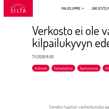
Siirry
sivun
PALVELUMME
JÄRJESTEL
sisältöön.
Verkosto ei ole 
kilpailukyvyn ede
7.5.2026 8:00
Artikkelit
Palkkahallinto
Ajankohtaista
Ul
Viimeksi haastoin vanhentunutta ajatu