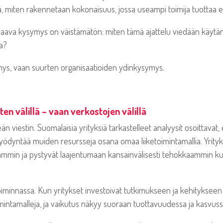
itä, miten rakennetaan kokonaisuus, jossa useampi toimija tuotta
raava kysymys on väistämätön: miten tämä ajattelu viedään käytänt
sa?
mys, vaan suurten organisaatioiden ydinkysymys.
ten välillä – vaan verkostojen välillä
n viestin. Suomalaisia yrityksiä tarkastelleet analyysit osoittavat, 
hyödyntää muiden resursseja osana omaa liiketoimintamallia. Yrityk
mmin ja pystyvät laajentumaan kansainvälisesti tehokkaammin kuin
iminnassa. Kun yritykset investoivat tutkimukseen ja kehityksee
imintamalleja, ja vaikutus näkyy suoraan tuottavuudessa ja kasvuss