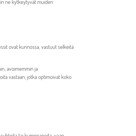
yvin ne kytkeytyvät muiden
sit ovat kunnossa, vastuut selkeitä
mmin, avoimemmin ja
joita vastaan, jotka optimoivat koko
a suhteita tai kumppaneita, vaan