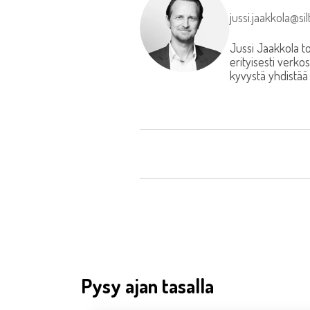
jussi.jaakkola@silt
Jussi Jaakkola to
erityisesti verk
kyvystä yhdistää 
Pysy ajan tasalla