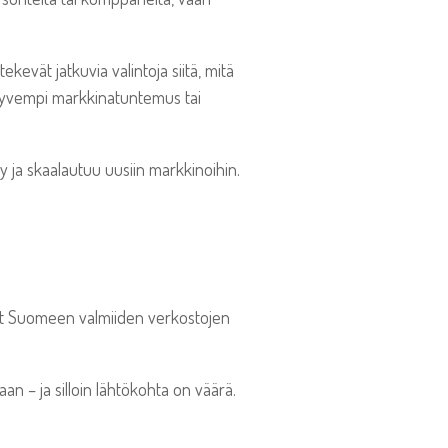
kevät jatkuvia valintoja siitä, mitä
 syvempi markkinatuntemus tai
tyy ja skaalautuu uusiin markkinoihin.
vat Suomeen valmiiden verkostojen
aan – ja silloin lähtökohta on väärä.