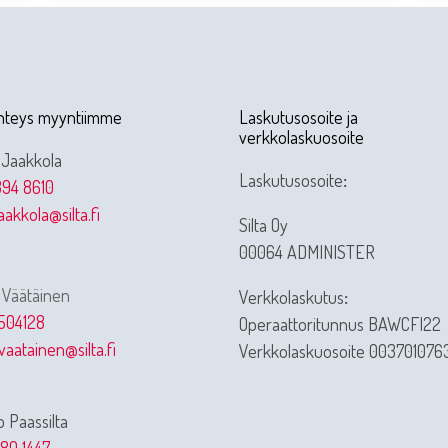
hteys myyntiimme
Laskutusosoite ja
verkkolaskuosoite
 Jaakkola
Laskutusosoite
:
94 8610
jaakkola@silta.fi
Silta Oy
00064 ADMINISTER
 Väätäinen
Verkkolaskutus
:
504128
Operaattoritunnus BAWCFI22
vaatainen@silta.fi
Verkkolaskuosoite 003701076
 Paassilta
80 1447