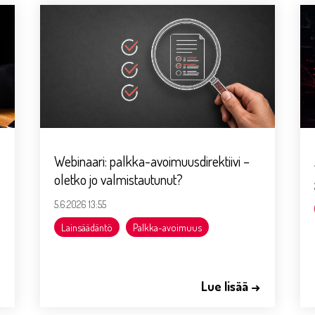
Webinaari: palkka-avoimuusdirektiivi –
oletko jo valmistautunut?
5.6.2026 13:55
Lainsäädäntö
Palkka-avoimuus
→
Lue lisää →