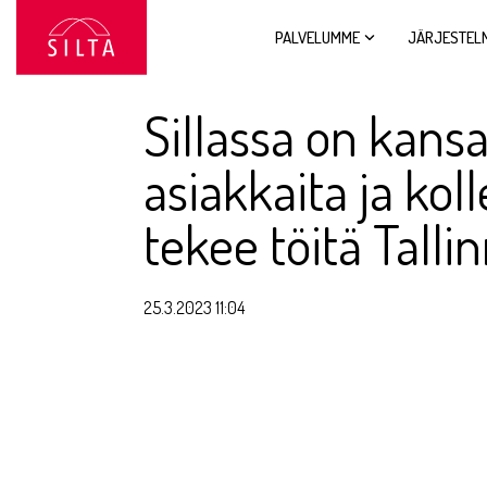
Siirry
sivun
PALVELUMME
JÄRJESTEL
sisältöön.
Sillassa on kansa
asiakkaita ja kol
tekee töitä Talli
25.3.2023 11:04