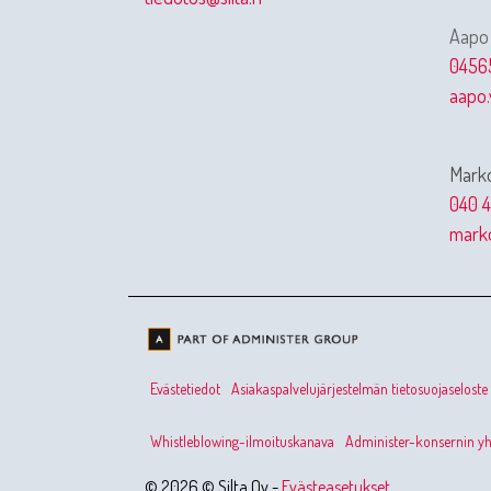
Aapo
0456
aapo.
Marko
040 4
marko
Evästetiedot
Asiakaspalvelujärjestelmän tietosuojaseloste
Whistleblowing-ilmoituskanava
Administer-konsernin yht
© 2026 © Silta Oy -
Evästeasetukset