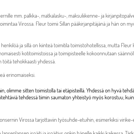
sernille mm. palkka-, matkalasku-, maksuliikenne- ja kirjanpitopa
n toimintaa Virossa. Fleur toimii Sillan pääkirjanpitäjänä ja hän o
henkilöä ja sillä on kiinteä toimitila toimistohotellissa, mutta Fle
nomaisesti kotitoimistoissa ja toimipisteelle kokoonnutaan säännölli
n töitä tehokkaasti yhdessä.
eä erinomaiseksi.
in, olimme sitten toimistolla tai etäpisteillä. Yhdessä on hyvä tehdä
yötehtäviä tehdessä tiimin saumaton yhteistyö myös korostuu, kuin 
onsernin Virossa tarjottaviin työsuhde-etuihin, esimerkiksi virike
lapsenlapsen isoäiti ja isoäitiys onkin hänelle kaikki kaikessa. Tär