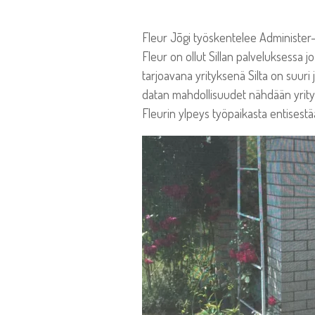
Fleur Jõgi työskentelee Administer-k
Fleur on ollut Sillan palveluksessa 
tarjoavana yrityksenä Silta on suuri
datan mahdollisuudet nähdään yrityks
Fleurin ylpeys työpaikasta entisestä