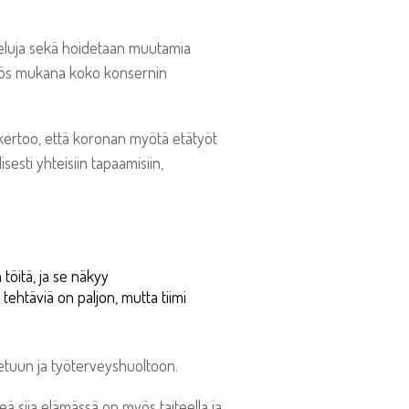
lveluja sekä hoidetaan muutamia
n myös mukana koko konsernin
ur kertoo, että koronan myötä etätyöt
sesti yhteisiin tapaamisiin,
 töitä, ja se näkyy
tehtäviä on paljon, mutta tiimi
-etuun ja työterveyshuoltoon.
keä sija elämässä on myös taiteella ja