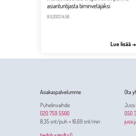
asiantuntijasta tiiminvetäjäksi
8.5.2023 14:56
Lue lisää 
Asiakaspalvelumme
Ota y
Puhelinvaihde:
Jussi
020 759 5500
050 3
8,35 snt/puh + 16,69 snt/min
jussi.
tiedotus@silta.fi