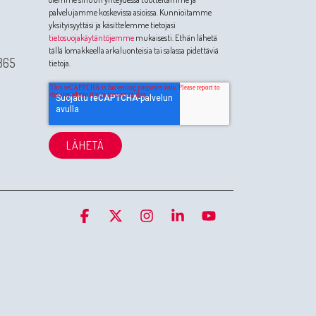
palvelujamme koskevissa asioissa. Kunnioitamme
yksityisyyttäsi ja käsittelemme tietojasi
tietosuojakäytäntöjemme
mukaisesti. Ethän lähetä
tällä lomakkeella arkaluonteisia tai salassa pidettäviä
365
tietoja.
Facebook
X
Instagram
Linkedin
YouTube