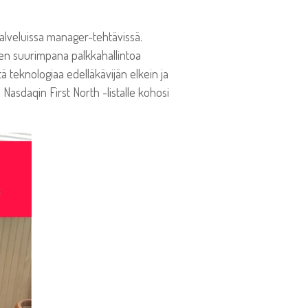
palveluissa manager-tehtävissä.
omen suurimpana palkkahallintoa
ä teknologiaa edelläkävijän elkein ja
Nasdaqin First North -listalle kohosi