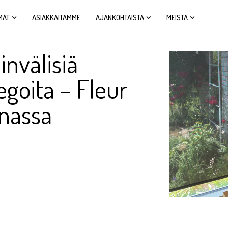
MÄT
ASIAKKAITAMME
AJANKOHTAISTA
MEISTÄ
invälisiä
legoita – Fleur
nnassa