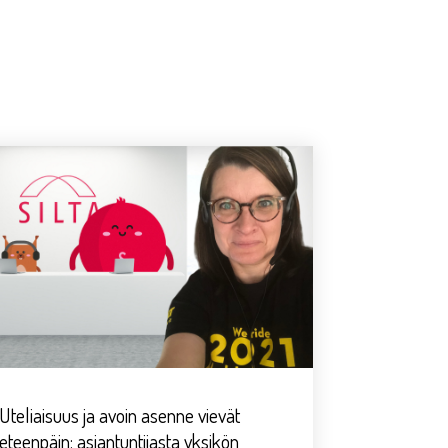
Uteliaisuus ja avoin asenne vievät
eteenpäin: asiantuntijasta yksikön