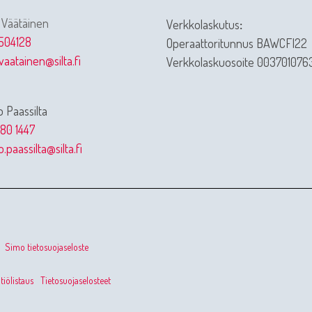
 Väätäinen
Verkkolaskutus
:
504128
Operaattoritunnus BAWCFI22
vaatainen@silta.fi
Verkkolaskuosoite 003701076
 Paassilta
80 1447
.paassilta@silta.fi
Simo tietosuojaseloste
iölistaus
Tietosuojaselosteet