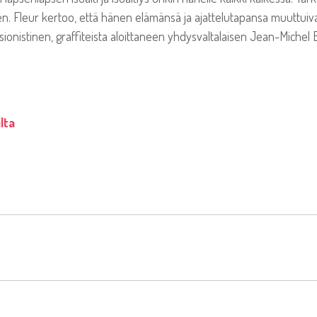
seen. Fleur kertoo, että hänen elämänsä ja ajattelutapansa muuttui
ionistinen, graffiteista aloittaneen yhdysvaltalaisen Jean-Michel Ba
ilta