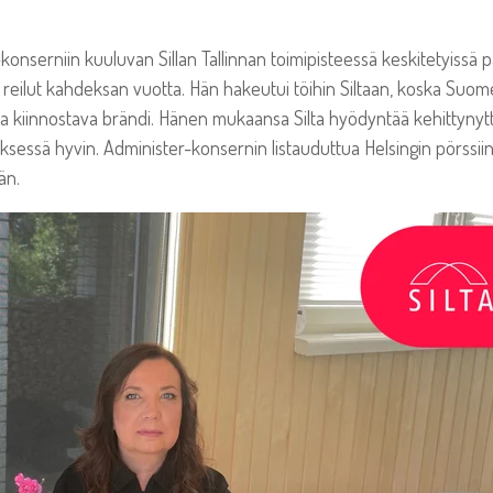
onserniin kuuluvan Sillan Tallinnan toimipisteessä keskitetyissä 
jo reilut kahdeksan vuotta. Hän hakeutui töihin Siltaan, koska Su
 ja kiinnostava brändi. Hänen mukaansa Silta hyödyntää kehittynytt
essä hyvin. Administer-konsernin listauduttua Helsingin pörssiin 
än.