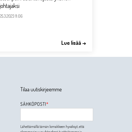
johtajaksi
25.3.2023 11:06
Lue lisää →
Tilaa uutiskirjeemme
SÄHKÖPOSTI
*
Lähettämällä tämän lomakkeen hyväksyt, että
olemme sinuun yhteydessä tuotteitamme ja