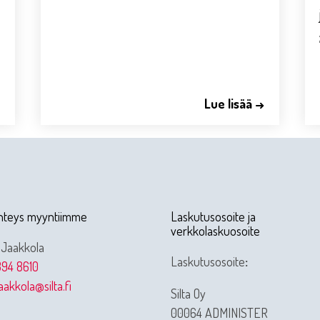
→
Lue lisää →
hteys myyntiimme
Laskutusosoite ja
verkkolaskuosoite
 Jaakkola
Laskutusosoite
:
94 8610
jaakkola@silta.fi
Silta Oy
00064 ADMINISTER