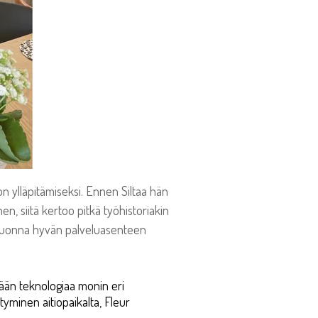
on ylläpitämiseksi. Ennen Siltaa hän
n, siitä kertoo pitkä työhistoriakin
änä vuonna hyvän palveluasenteen
tään teknologiaa monin eri
tyminen aitiopaikalta, Fleur