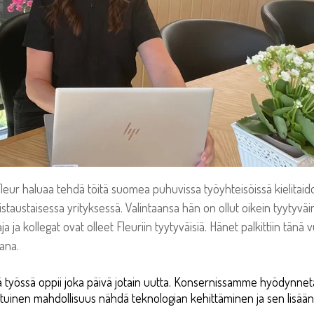
Fleur haluaa tehdä töitä suomea puhuvissa työyhteisöissä kielitaid
taustaisessa yrityksessä. Valintaansa hän on ollut oikein tyytyväine
ja ja kollegat ovat olleet Fleuriin tyytyväisiä. Hänet palkittiin t
jana.
tä työssä oppii joka päivä jotain uutta. Konsernissamme hyödynne
aatuinen mahdollisuus nähdä teknologian kehittäminen ja sen lisään