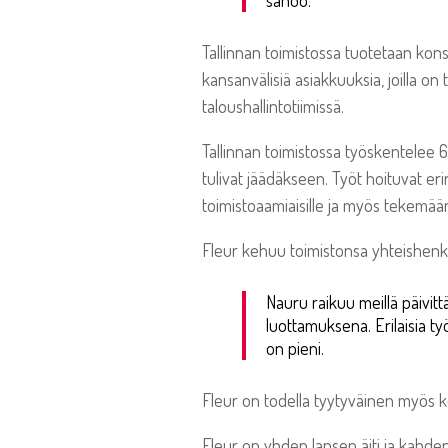
sanoo.
Tallinnan toimistossa tuotetaan kon
kansanvälisiä asiakkuuksia, joilla o
taloushallintotiimissä.
Tallinnan toimistossa työskentelee 6 
tulivat jäädäkseen. Työt hoituvat eri
toimistoaamiaisille ja myös tekemää
Fleur kehuu toimistonsa yhteishenk
Nauru raikuu meillä päivittä
luottamuksena. Erilaisia t
on pieni.
Fleur on todella tyytyväinen myös k
Fleur on yhden lapsen äiti ja kahden 