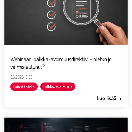
Webinaari: palkka-avoimuusdirektiivi – oletko jo
valmistautunut?
5.6.2026 13:55
Lainsäädäntö
Palkka-avoimuus
Lue lisää →