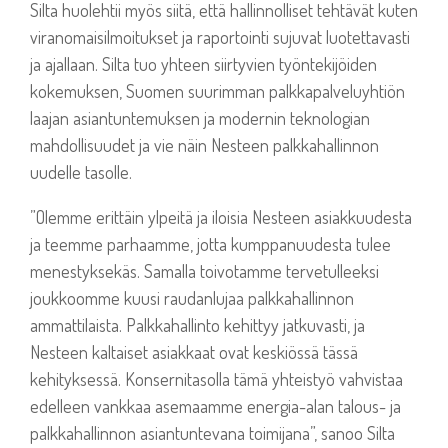
Silta huolehtii myös siitä, että hallinnolliset tehtävät kuten
viranomaisilmoitukset ja raportointi sujuvat luotettavasti
ja ajallaan. Silta tuo yhteen siirtyvien työntekijöiden
kokemuksen, Suomen suurimman palkkapalveluyhtiön
laajan asiantuntemuksen ja modernin teknologian
mahdollisuudet ja vie näin Nesteen palkkahallinnon
uudelle tasolle.
”Olemme erittäin ylpeitä ja iloisia Nesteen asiakkuudesta
ja teemme parhaamme, jotta kumppanuudesta tulee
menestyksekäs. Samalla toivotamme tervetulleeksi
joukkoomme kuusi raudanlujaa palkkahallinnon
ammattilaista. Palkkahallinto kehittyy jatkuvasti, ja
Nesteen kaltaiset asiakkaat ovat keskiössä tässä
kehityksessä. Konsernitasolla tämä yhteistyö vahvistaa
edelleen vankkaa asemaamme energia-alan talous- ja
palkkahallinnon asiantuntevana toimijana”, sanoo Silta