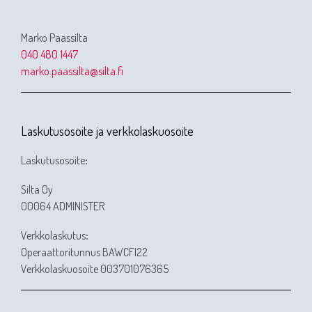
Marko Paassilta
040 480 1447
marko.paassilta@silta.fi
Laskutusosoite ja verkkolaskuosoite
Laskutusosoite
:
Silta Oy
00064 ADMINISTER
Verkkolaskutus
:
Operaattoritunnus BAWCFI22
Verkkolaskuosoite 003701076365