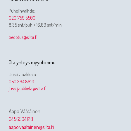
Puhelinvaihde:
020 759 5500
8,35 snt/puh + 16,69 snt/min
tiedotus@silta.fi
Ota yhteys myyntiimme
Jussi Jaakkola
050 394 8610
jussi.jaakkola@silta.fi
Aapo Väätäinen
0456504128
aapo.vaatainen@silta.fi