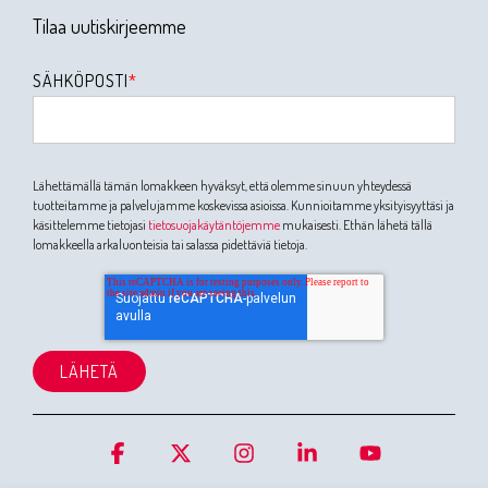
Tilaa uutiskirjeemme
SÄHKÖPOSTI
*
Lähettämällä tämän lomakkeen hyväksyt, että olemme sinuun yhteydessä
tuotteitamme ja palvelujamme koskevissa asioissa. Kunnioitamme yksityisyyttäsi ja
käsittelemme tietojasi
tietosuojakäytäntöjemme
mukaisesti. Ethän lähetä tällä
lomakkeella arkaluonteisia tai salassa pidettäviä tietoja.
Facebook
X
Instagram
Linkedin
YouTube