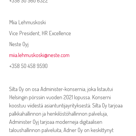
+358 50 560 6322
Miia Lehmuskoski
Vice President, HR Excellence
Neste Oyj
miia.lehmuskoski@neste.com
+358 50 458 9590
Silta Oy on osa Administer-konsernia, joka listautui
Helsingin pörssiin vuoden 2021 lopussa. Konserni
koostuu viidestä asiantuntijayrityksestä: Silta Oy tarjoaa
palkkahallinnon ja henkilöstöhallinnon palveluja,
Administer Oyj tarjoaa moderneja digitaalisen
taloushallinnon palveluita, Adner Oy on keskittynyt