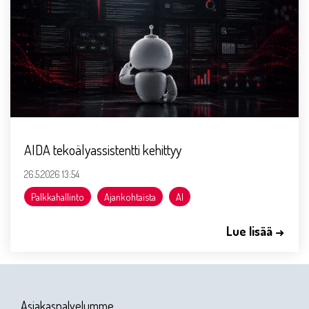
AIDA tekoälyassistentti kehittyy
26.5.2026 13:54
Palkkahallinto
Ajankohtaista
AI
Lue lisää →
Asiakaspalvelumme