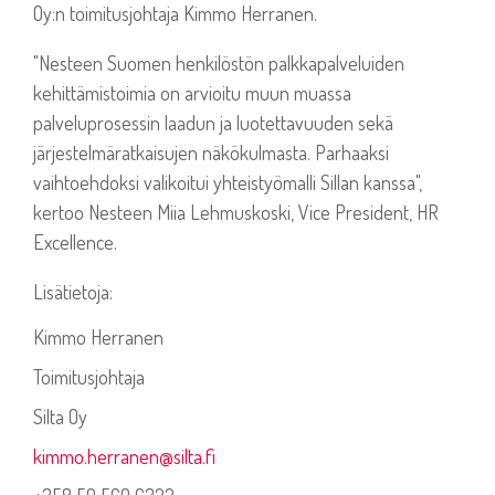
Oy:n toimitusjohtaja Kimmo Herranen.
"Nesteen Suomen henkilöstön palkkapalveluiden
kehittämistoimia on arvioitu muun muassa
palveluprosessin laadun ja luotettavuuden sekä
järjestelmäratkaisujen näkökulmasta. Parhaaksi
vaihtoehdoksi valikoitui yhteistyömalli Sillan kanssa",
kertoo Nesteen Miia Lehmuskoski, Vice President, HR
Excellence.
Lisätietoja:
Kimmo Herranen
Toimitusjohtaja
Silta Oy
kimmo.herranen@silta.fi