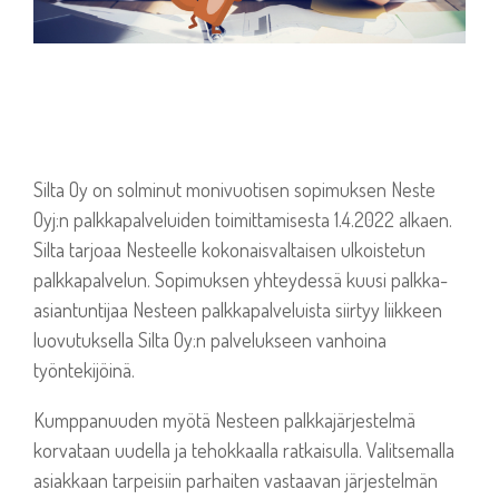
Silta Oy on solminut monivuotisen sopimuksen Neste
Oyj:n palkkapalveluiden toimittamisesta 1.4.2022 alkaen.
Silta tarjoaa Nesteelle kokonaisvaltaisen ulkoistetun
palkkapalvelun. Sopimuksen yhteydessä kuusi palkka-
asiantuntijaa Nesteen palkkapalveluista siirtyy liikkeen
luovutuksella Silta Oy:n palvelukseen vanhoina
työntekijöinä.
Kumppanuuden myötä Nesteen palkkajärjestelmä
korvataan uudella ja tehokkaalla ratkaisulla. Valitsemalla
asiakkaan tarpeisiin parhaiten vastaavan järjestelmän