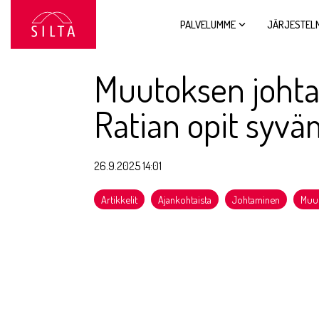
Siirry
sivun
PALVELUMME
JÄRJESTEL
sisältöön.
Muutoksen johta
Ratian opit syv
26.9.2025 14:01
Artikkelit
Ajankohtaista
Johtaminen
Muu