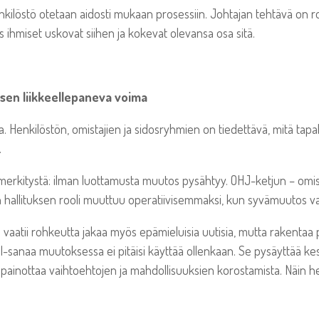
enkilöstö otetaan aidosti mukaan prosessiin. Johtajan tehtävä on r
s ihmiset uskovat siihen ja kokevat olevansa osa sitä.
ksen liikkeellepaneva voima
lla. Henkilöstön, omistajien ja sidosryhmien on tiedettävä, mitä tap
.
rkitystä: ilman luottamusta muutos pysähtyy. OHJ-ketjun – omistaj
 hallituksen rooli muuttuu operatiivisemmaksi, kun syvämuutos vaat
aatii rohkeutta jakaa myös epämieluisia uutisia, mutta rakentaa p
I-sanaa muutoksessa ei pitäisi käyttää ollenkaan. Se pysäyttää kesk
tia painottaa vaihtoehtojen ja mahdollisuuksien korostamista. Näin 