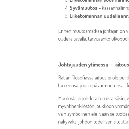
Syvämuutos
– kassanhallinn
Liiketoiminnan uudelleen
Ennen muutosmatkaa johtajan on vas
uudella tavalla, tarvitaanko ulkopu
Johtajuuden ytimessä ­– aitous 
Ratian filosofiassa aitous ei ole pe
tunteensa, jopa epävarmuutensa. Juu
Muutosta ei johdeta tornista käsin, v
myyntihenkilöstön joukkoon ymmärtä
vain symbolinen ele, vaan se tuotta
näkyväksi johdon todellisen sitout