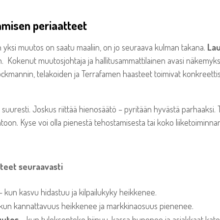
misen periaatteet
n yksi muutos on saatu maaliin, on jo seuraava kulman takana.
Lau
en. Kokenut muutosjohtaja ja hallitusammattilainen avasi näkemyk
ockmannin, telakoiden ja Terrafamen haasteet toimivat konkreettis
suuresti. Joskus riittää hienosäätö – pyritään hyvästä parhaaksi.
toon. Kyse voi olla pienestä tehostamisesta tai koko liiketoiminn
steet seuraavasti
 kun kasvu hidastuu ja kilpailukyky heikkenee.
 kun kannattavuus heikkenee ja markkinaosuus pienenee.
uutos
– kun tuloksenteko hiipuu, kassa hupenee ja asiakkaat kato