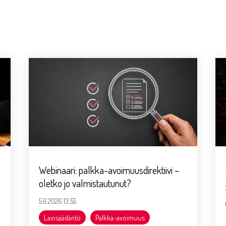
Webinaari: palkka-avoimuusdirektiivi –
oletko jo valmistautunut?
5.6.2026 13:55
Lainsäädäntö
Palkka-avoimuus