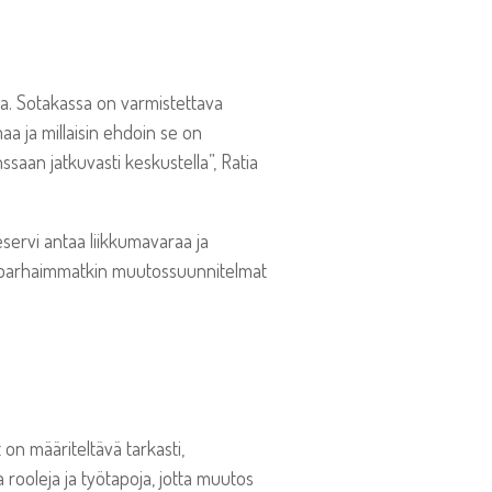
a. Sotakassa on varmistettava
aa ja millaisin ehdoin se on
nssaan jatkuvasti keskustella”, Ratia
servi antaa liikkumavaraa ja
usta parhaimmatkin muutossuunnitelmat
 on määriteltävä tarkasti,
a rooleja ja työtapoja, jotta muutos