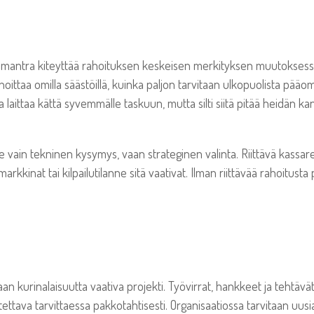
an mantra kiteyttää rahoituksen keskeisen merkityksen muutoksess
oittaa omilla säästöillä, kuinka paljon tarvitaan ulkopuolista pääom
ta laittaa kättä syvemmälle taskuun, mutta silti siitä pitää heidän ka
 vain tekninen kysymys, vaan strateginen valinta. Riittävä kassare
markkinat tai kilpailutilanne sitä vaativat. Ilman riittävää rahoit
n kurinalaisuutta vaativa projekti. Työvirrat, hankkeet ja tehtävät
utettava tarvittaessa pakkotahtisesti. Organisaatiossa tarvitaan uusi