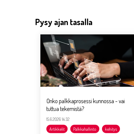
Pysy ajan tasalla
Onko palkkaprosessi kunnossa - vai
tuttua tekemistä?
15.6.2026 14:32
Artikkelit
Palkkahallinto
kehitys