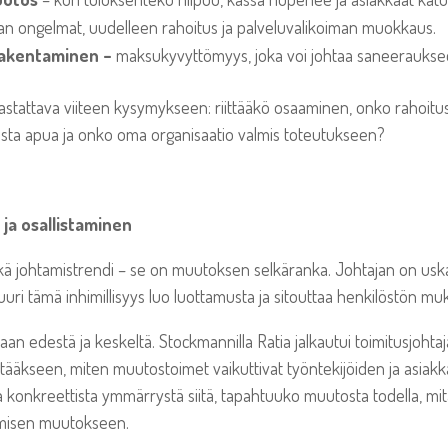
an ongelmat, uudelleen rahoitus ja palveluvalikoiman muokkaus.
rakentaminen –
maksukyvyttömyys, joka voi johtaa saneerauksee
tattava viiteen kysymykseen: riittääkö osaaminen, onko rahoitus 
olista apua ja onko oma organisaatio valmis toteutukseen?
ja osallistaminen
lkkä johtamistrendi – se on muutoksen selkäranka. Johtajan on uska
ri tämä inhimillisyys luo luottamusta ja sitouttaa henkilöstön mu
aan edestä ja keskeltä. Stockmannilla Ratia jalkautui toimitusjohta
äkseen, miten muutostoimet vaikuttivat työntekijöiden ja asiakka
a konkreettista ymmärrystä siitä, tapahtuuko muutosta todella, mi
umisen muutokseen.