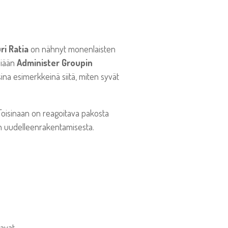
ri Ratia
on nähnyt monenlaisten
siään
Administer Groupin
ina esimerkkeinä siitä, miten syvät
 Toisinaan on reagoitava pakosta
an uudelleenrakentamisesta.
avat.