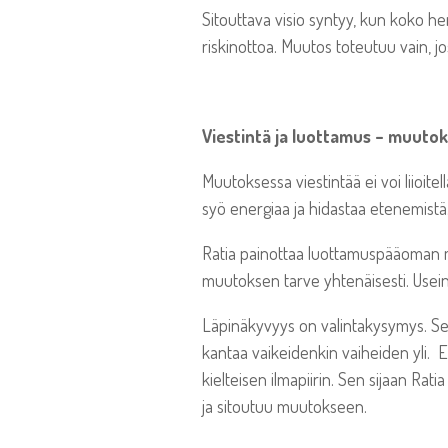
Sitouttava visio syntyy, kun koko h
riskinottoa. Muutos toteutuu vain, jo
Viestintä ja luottamus – muuto
Muutoksessa viestintää ei voi liioite
syö energiaa ja hidastaa etenemistä
Ratia painottaa luottamuspääoman me
muutoksen tarve yhtenäisesti. Usein
Läpinäkyvyys on valintakysymys. Se v
kantaa vaikeidenkin vaiheiden yli. E
kielteisen ilmapiirin. Sen sijaan Ra
ja sitoutuu muutokseen.