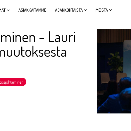
MÄT
ASIAKKAITAMME
AJANKOHTAISTA
MEISTÄ
minen - Lauri
ämuutoksesta
tosjohtaminen