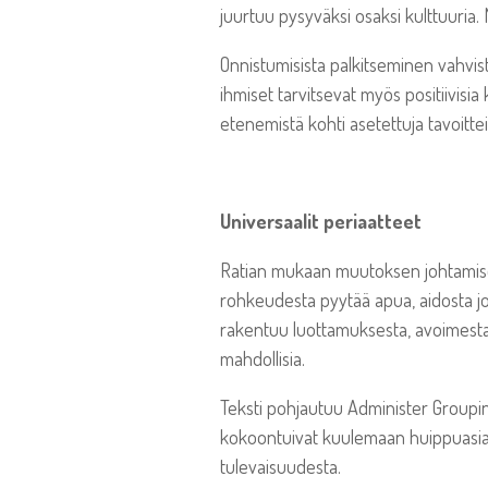
juurtuu pysyväksi osaksi kulttuuria. 
Onnistumisista palkitseminen vahvist
ihmiset tarvitsevat myös positiivisi
etenemistä kohti asetettuja tavoittei
Universaalit periaatteet
Ratian mukaan muutoksen johtamise
rohkeudesta pyytää apua, aidosta j
rakentuu luottamuksesta, avoimesta 
mahdollisia.
Teksti pohjautuu Administer Groupi
kokoontuivat kuulemaan huippuasia
tulevaisuudesta.