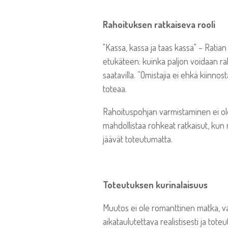
Rahoituksen ratkaiseva rooli
"Kassa, kassa ja taas kassa" – Rati
etukäteen: kuinka paljon voidaan rah
saatavilla. ”Omistajia ei ehkä kiinnos
toteaa.
Rahoituspohjan varmistaminen ei ole
mahdollistaa rohkeat ratkaisut, kun 
jäävät toteutumatta.
Toteutuksen kurinalaisuus
Muutos ei ole romanttinen matka, vaa
aikataulutettava realistisesti ja tote