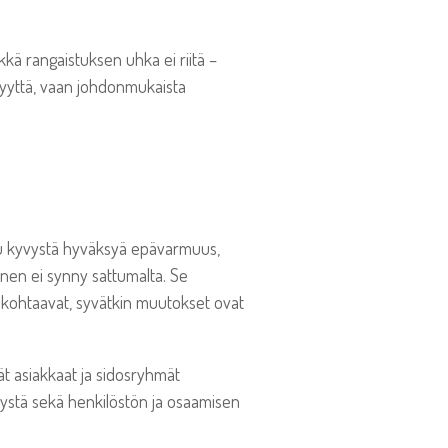
kkä rangaistuksen uhka ei riitä –
kkyyttä, vaan johdonmukaista
uu kyvystä hyväksyä epävarmuus,
nen ei synny sattumalta. Se
 kohtaavat, syvätkin muutokset ovat
t asiakkaat ja sidosryhmät
ystä sekä henkilöstön ja osaamisen