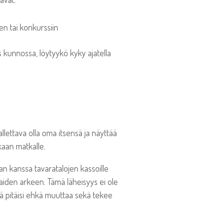
n tai konkurssiin
kunnossa, löytyykö kyky ajatella
llettava olla oma itsensä ja näyttää
kaan matkalle.
jan kanssa tavaratalojen kassoille
iden arkeen. Tämä läheisyys ei ole
tä pitäisi ehkä muuttaa sekä tekee