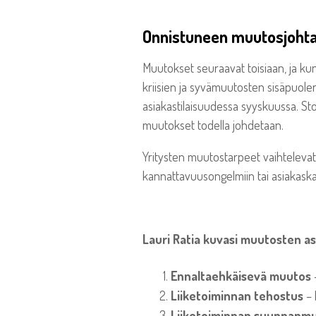
Onnistuneen muutosjohta
Muutokset seuraavat toisiaan, ja ku
kriisien ja syvämuutosten sisäpuol
asiakastilaisuudessa syyskuussa. St
muutokset todella johdetaan.
Yritysten muutostarpeet vaihtelevat 
kannattavuusongelmiin tai asiakaska
Lauri Ratia kuvasi muutosten a
Ennaltaehkäisevä muutos
–
Liiketoiminnan tehostus
–
Liiketoiminnan suunnanm