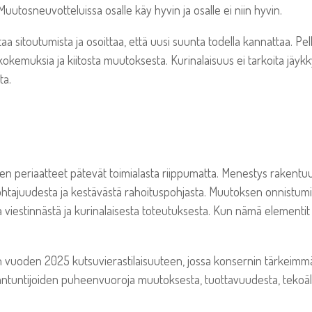
Muutosneuvotteluissa osalle käy hyvin ja osalle ei niin hyvin.
aa sitoutumista ja osoittaa, että uusi suunta todella kannattaa. Pel
a kokemuksia ja kiitosta muutoksesta. Kurinalaisuus ei tarkoita jäy
ta.
n periaatteet pätevät toimialasta riippumatta. Menestys rakent
ohtajuudesta ja kestävästä rahoituspohjasta. Muutoksen onnistumi
viestinnästä ja kurinalaisesta toteutuksesta. Kun nämä elementit
n vuoden 2025 kutsuvierastilaisuuteen, jossa konsernin tärkeimmä
ntuntijoiden puheenvuoroja muutoksesta, tuottavuudesta, tekoäl