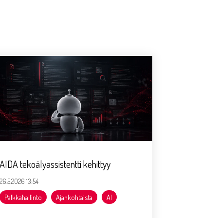
AIDA tekoälyassistentti kehittyy
26.5.2026 13:54
Palkkahallinto
Ajankohtaista
AI