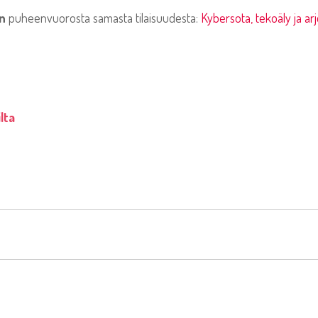
n
puheenvuorosta samasta tilaisuudesta:
Kybersota, tekoäly ja ar
ilta