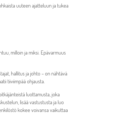
ohkaista uuteen ajatteluun ja tukea
ahtuu, milloin ja miksi. Epävarmuus
at, hallitus ja johto – on nähtävä
ii tiiviimpää ohjausta.
itkäjänteistä luottamusta, joka
ustelun, lisää vastustusta ja luo
henkilöstö kokee voivansa vaikuttaa