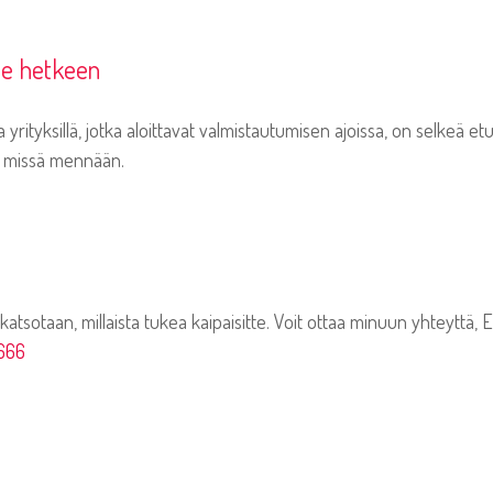
me hetkeen
ja yrityksillä, jotka aloittavat valmistautumisen ajoissa, on selkeä e
t, missä mennään.
atsotaan, millaista tukea kaipaisitte. Voit ottaa minuun yhteyttä, Er
666