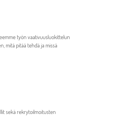
, teemme työn vaativuusluokittelun
en, mitä pitää tehdä ja missä
llit sekä rekrytoilmoitusten