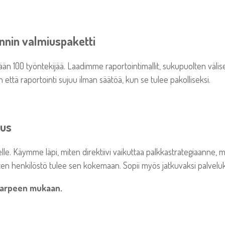
nnin valmiuspaketti
ntään 100 työntekijää. Laadimme raportointimallit, sukupuolten väli
että raportointi sujuu ilman säätöä, kun se tulee pakolliseksi.
aus
selle. Käymme läpi, miten direktiivi vaikuttaa palkkastrategiaanne, m
ten henkilöstö tulee sen kokemaan. Sopii myös jatkuvaksi palveluk
 tarpeen mukaan.