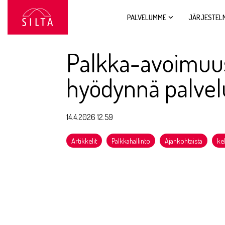
Siirry
sivun
PALVELUMME
JÄRJESTEL
sisältöön.
Palkka-avoimuus
hyödynnä palvel
14.4.2026 12.59
Artikkelit
Palkkahallinto
Ajankohtaista
ke