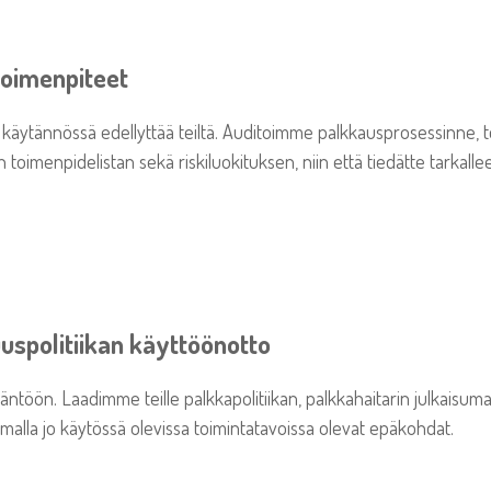
 toimenpiteet
ivi käytännössä edellyttää teiltä. Auditoimme palkkausprosessinne
toimenpidelistan sekä riskiluokituksen, niin että tiedätte tarkalle
spolitiikan käyttöönotto
äntöön. Laadimme teille palkkapolitiikan, palkkahaitarin julkaisuma
malla jo käytössä olevissa toimintatavoissa olevat epäkohdat.