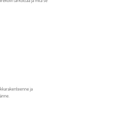
ektiivi tarkoittaa ja mitä se
palkkarakenteenne ja
sänne.