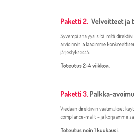
Paketti 2.
Velvoitteet ja
Syvempi analyysi siitä, mitä direkti
arvioinnin ja laadimme konkreettisen 
järjestyksessä.
Toteutus 2–4 viikkoa.
Paketti 3.
Palkka-avoimuu
Viedään direktiivin vaatimukset käyt
compliance-mallit – ja korjaamme sa
Toteutus noin 1 kuukausi.