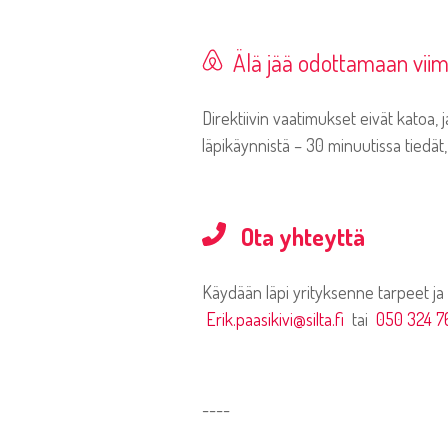
Älä jää odottamaan vii
Direktiivin vaatimukset eivät katoa, 
läpikäynnistä – 30 minuutissa tiedä
Ota yhteyttä
Käydään läpi yrityksenne tarpeet ja k
Erik.paasikivi@silta.fi
tai
050 324 7
----