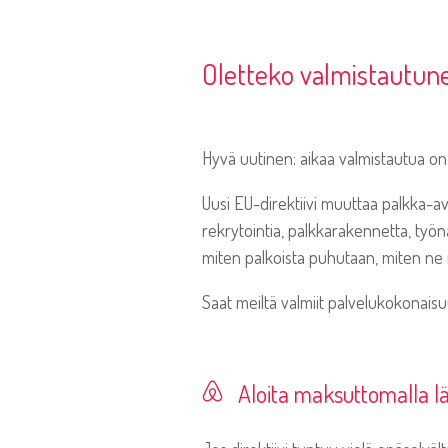
Oletteko valmistautune
Hyvä uutinen: aikaa valmistautua on 
Uusi EU-direktiivi muuttaa palkka-av
rekrytointia, palkkarakennetta, työna
miten palkoista puhutaan, miten ne
Saat meiltä valmiit palvelukokonai
Aloita maksuttomalla lä