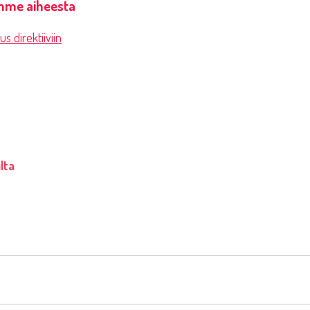
mme aiheesta
 direktiiviin
ilta