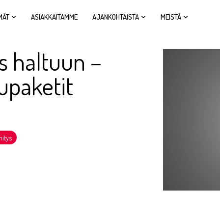
MÄT
ASIAKKAITAMME
AJANKOHTAISTA
MEISTÄ
 haltuun –
upaketit
hitys