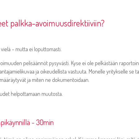
et palkka-avoimuusdirektiiviin?
vielä – mutta ei loputtomasti.
oimuuden pelisäännöt pysyvästi. Kyse ei ole pelkästään raportoinni
ntajamielikuvaa ja oikeudellista vastuuta. Monelle yritykselle se ta
 määräytyvät ja miten ne dokumentoidaan.
suudet helpottamaan muutosta.
pikäynnillä - 30min