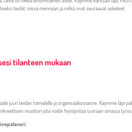
tä, tämä on oikea ensimmäinen askel. Käymme kanssasi läpi, mitä dir
teeksi tiedät, missä mennään ja mitkä ovat seuraavat askeleet.
sesi tilanteen mukaan
vaatii juuri teidän toimialalla ja organisaatiossanne. Käymme läpi 
nkreettisen muistion jota voitte hyödyntää suoraan omassa työs
ivepalaveri.