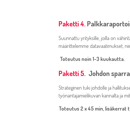
Paketti 4.
Palkkaraportoi
Suunnattu yrityksille, joilla on vähi
määrittelemme datavaatimukset, niin 
Toteutus noin 1-3 kuukautta.
Paketti 5.
Johdon sparr
Strateginen tuki johdolle ja hallituk
työnantajamielikuvan kannalta ja mi
Toteutus 2 x 45 min, lisäkerrat