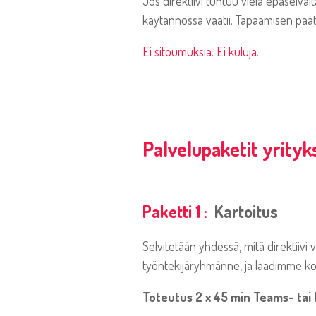
Jos direktiivi tuntuu vielä epäselväl
käytännössä vaatii. Tapaamisen päät
Ei sitoumuksia. Ei kuluja.
Palvelupaketit yrityk
Paketti 1 :
Kartoitus
Selvitetään yhdessä, mitä direktiivi 
työntekijäryhmänne, ja laadimme ko
Toteutus 2 x 45 min Teams- tai l