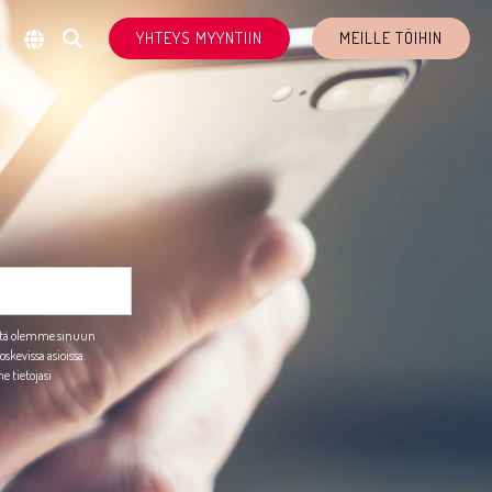
YHTEYS MYYNTIIN
MEILLE TÖIHIN
ttä olemme sinuun
kevissa asioissa.
 tietojasi