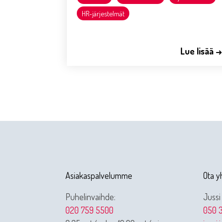
HR-järjestelmät
Lue lisää 
Asiakaspalvelumme
Ota y
Puhelinvaihde:
Jussi
020 759 5500
050 3