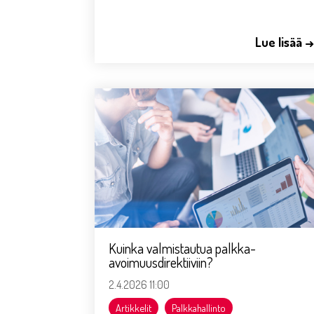
Lue lisää 
Kuinka valmistautua palkka-
avoimuusdirektiiviin?
2.4.2026 11:00
Artikkelit
Palkkahallinto