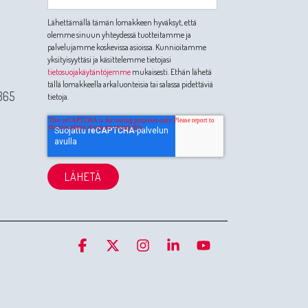
Lähettämällä tämän lomakkeen hyväksyt, että
olemme sinuun yhteydessä tuotteitamme ja
palvelujamme koskevissa asioissa. Kunnioitamme
yksityisyyttäsi ja käsittelemme tietojasi
tietosuojakäytäntöjemme
mukaisesti. Ethän lähetä
tällä lomakkeella arkaluonteisia tai salassa pidettäviä
365
tietoja.
Facebook
X
Instagram
Linkedin
YouTube