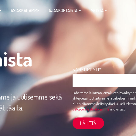
ASIAKKAITAMME
AJANKOHTAISTA
MEISTÄ
ista
SÄHKÖPOSTI
*
Lähettämällä tämän lomakkeen hyväksyt, e
emme ja uutisemme sekä
yhteydessä tuotteitamme ja palvelujamme kos
Kunnioitamme yksityisyyttäsi ja käsittelemme
t täältä.
tietosuojakäytäntöjemme
mukaisesti.