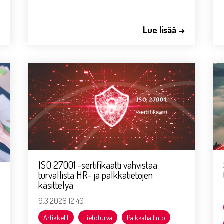
→
Lue lisää →
ISO 27001 -sertifikaatti vahvistaa
turvallista HR- ja palkkatietojen
käsittelyä
9.3.2026 12:40
Artikkelit
Tietoturva
Palkkahallinto