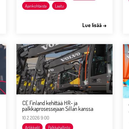
Ajankohtaista
Laatu
→
Lue lisää →
CE Finland kehittää HR- ja
palkkaprosessejaan Sillan kanssa
10.2.2026 9:00
Artikkelit
Palkkahallinto