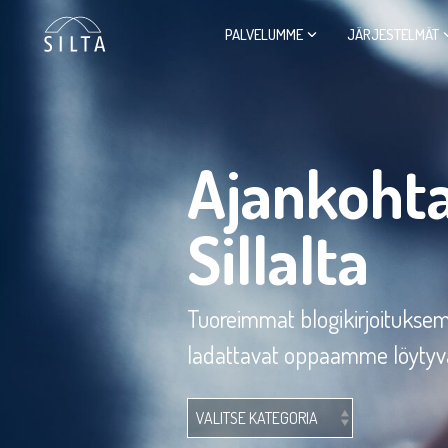
Siirry
sivun
PALVELUMME
JÄRJESTELMÄT
sisältöön.
Ajankohta
Sillalta
Tuoreimmat blogikirjoituks
ladattavat oppaamme löytyvä