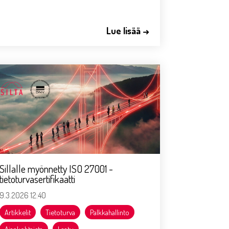
Lue lisää →
Sillalle myönnetty ISO 27001 -
tietoturvasertifikaatti
9.3.2026 12:40
Artikkelit
Tietoturva
Palkkahallinto
Ajankohtaista
Laatu