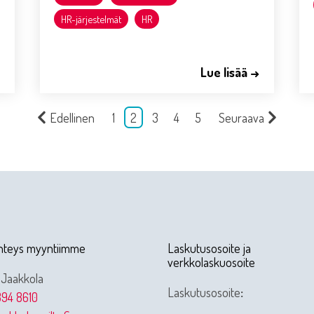
HR-järjestelmät
HR
→
Lue lisää →
Edellinen
1
2
3
4
5
Seuraava
hteys myyntiimme
Laskutusosoite ja
verkkolaskuosoite
 Jaakkola
Laskutusosoite
:
94 8610