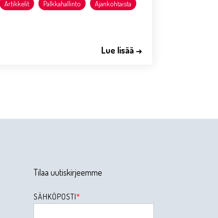
Artikkelit
Palkkahallinto
Ajankohtaista
Lue lisää →
Tilaa uutiskirjeemme
SÄHKÖPOSTI
*