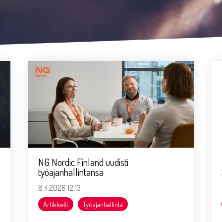
NG Nordic Finland uudisti
työajanhallintansa
8.4.2026 12:13
Artikkelit
Työajanhallinta