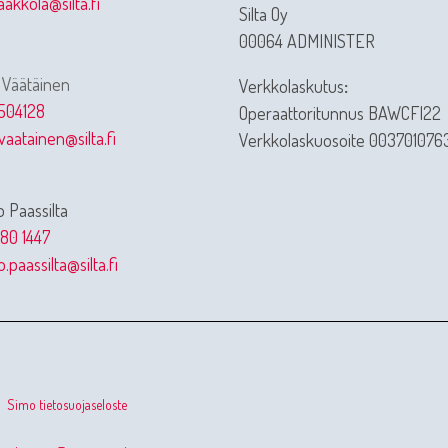
jaakkola@silta.fi
Silta Oy
00064 ADMINISTER
 Väätäinen
Verkkolaskutus
:
504128
Operaattoritunnus BAWCFI22
vaatainen@silta.fi
Verkkolaskuosoite 003701076
 Paassilta
80 1447
.paassilta@silta.fi
Simo tietosuojaseloste