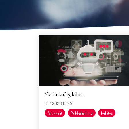
Yksi tekoäly, kiitos.
10.4.2026 10:25
Artikkelit
Palkkahallinto
kehitys