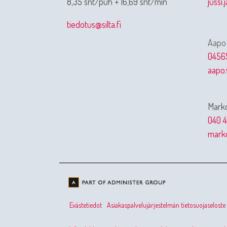
8,35 snt/puh + 16,69 snt/min
jussi.
tiedotus@silta.fi
Aapo
0456
aapo.
Marko
040 4
marko
Evästetiedot
Asiakaspalvelujärjestelmän tietosuojaseloste